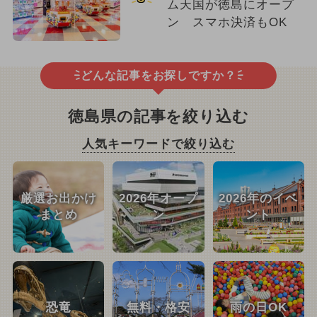
ム天国が徳島にオープ
ン スマホ決済もOK
どんな記事をお探しですか？
徳島県の記事を絞り込む
人気キーワードで絞り込む
厳選お出かけ
2026年オープ
2026年のイベ
まとめ
ン
ント
恐竜
無料・格安
雨の日OK