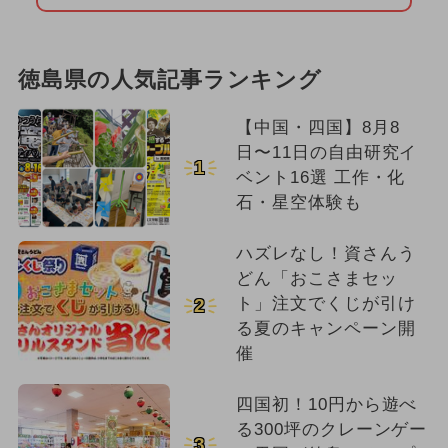
徳島県の人気記事ランキング
【中国・四国】8月8
日〜11日の自由研究イ
1
ベント16選 工作・化
石・星空体験も
ハズレなし！資さんう
どん「おこさまセッ
ト」注文でくじが引け
2
る夏のキャンペーン開
催
四国初！10円から遊べ
る300坪のクレーンゲー
3