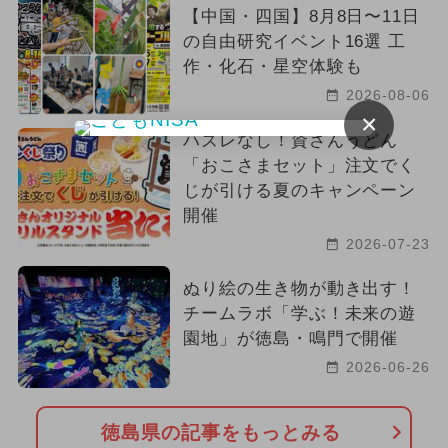
【中国・四国】8月8日〜11日
2024年8月のイベント
日帰り
の自由研究イベント16選 工
作・化石・星空体験も
夏休み（日帰り）
夏休み（涼しい）
2026-08-06
アート
ハロウィンビュッフェ
×
ハズレなし！資さんうどん
ハロウィン
クリスマス
「おこさまセット」注文でく
じが引ける夏のキャンペーン
厳選お出かけまとめ
開催
2026-07-23
2017年のイベント
2022年のイベント
ぬり絵の生き物が動き出す！
2021年のイベント
チームラボ「学ぶ！未来の遊
園地」が徳島・鳴門で開催
2026-06-26
徳島県の記事をもっとみる