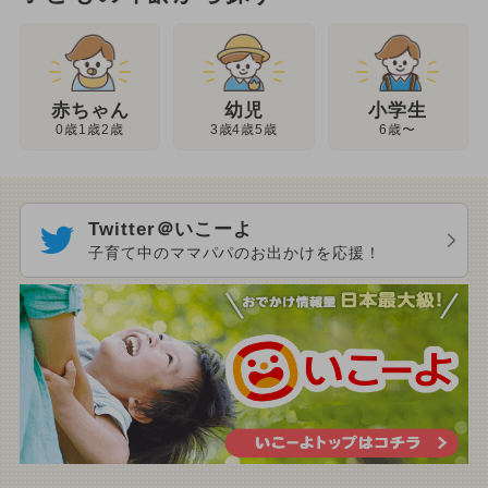
幼児
赤ちゃん
小学生
3歳4歳5歳
0歳1歳2歳
6歳〜
Twitter＠いこーよ
子育て中のママパパのお出かけを応援！