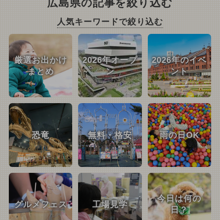
広島県の記事を絞り込む
人気キーワードで絞り込む
厳選お出かけ
2026年オープ
2026年のイベ
まとめ
ン
ント
恐竜
無料・格安
雨の日OK
今日は何の
グルメフェス
工場見学
日？