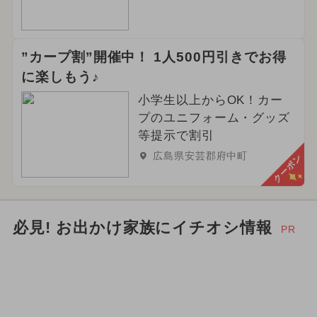
スイーツビュッフェ
2024年6月のイベント
”カープ割”開催中！ 1人500円引きでお得
2026年4月のイベント
冬休み
に楽しもう♪
小学生以上からOK！カー
2024年4月のイベント
プのユニフォーム・グッズ
等提示で割引
いちごビュッフェ
広島県安芸郡府中町
クーポン
2026年6月のイベント
職業体験
2026年2月のイベント
必見! お出かけ家族にイチオシ情報
PR
夏休み（日帰り）
ご当地グルメ・限定メニュー
クリスマス
2026年3月のイベント