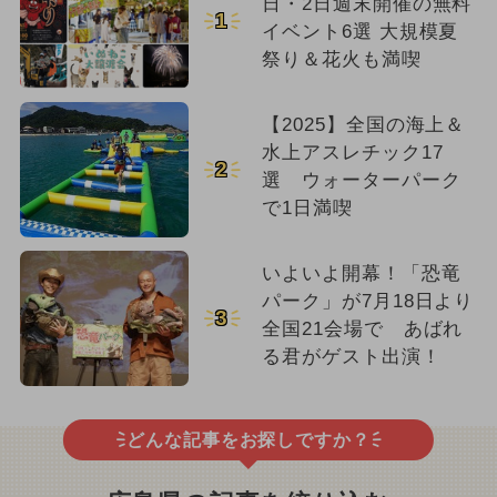
日・2日週末開催の無料
1
イベント6選 大規模夏
祭り＆花火も満喫
【2025】全国の海上＆
水上アスレチック17
2
選 ウォーターパーク
で1日満喫
いよいよ開幕！「恐竜
パーク」が7月18日より
3
全国21会場で あばれ
る君がゲスト出演！
どんな記事をお探しですか？