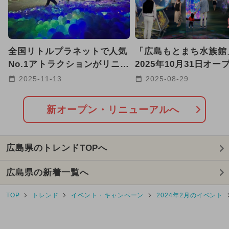
2024年11月のイベント
2024年9月のイベント
全国リトルプラネットで人気
「広島もとまち水族館
2025年5月のイベント
No.1アトラクションがリニュ
2025年10月31日オー
ーアル 没入型の新体験！
ン！ 8つの空間で生
2025-11-13
2025-08-29
2025年2月のイベント
秘を体験
2025年7月のイベント
新オープン・リニューアルへ
2026年1月のイベント
広島県のトレンドTOPへ
GW(ゴールデンウィーク)
広島県の新着一覧へ
2026年7月のイベント
TOP
トレンド
イベント・キャンペーン
2024年2月のイベント
2025年9月のイベント
2024年12月のイベント