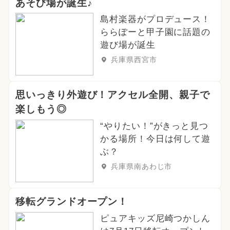
あそび場が誕生♪
2025年1月のイベント
島村楽器がプロデュース！
2026年4月のイベント
ららぽーと甲子園に話題の
遊び場が誕生
2024年9月のイベント
兵庫県西宮市
2025年2月のイベント
職業体験
思いっきり外遊び！アクセル全開、親子で
2026年3月のイベント
楽しもう◎
2026年5月のイベント
“やりたい！”がきっと見つ
かる場所！今日は何して遊
2024年4月のイベント
ぶ？
兵庫県南あわじ市
2024年8月のイベント
2025年4月のイベント
冬休み
移転グランドオープン！
2025年5月のイベント
ハロウィン
ピュアキッズ尼崎つかしん