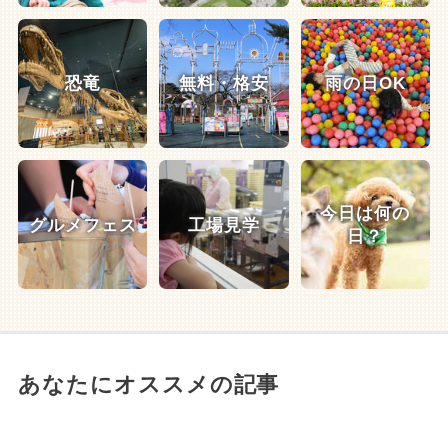
恐竜
無料・格安
雨の日OK
今日は何の
グルメフェス
工場見学
日？
あなたにオススメの記事