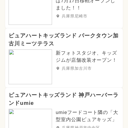
は7月17日移転オープンし
グルメフェス
イルミネーション
ました！！
兵庫県尼崎市
2024年3月のイベント
2025年6月のイベント
ピュアハートキッズランド パークタウン加
古川ミーツテラス
ご当地グルメ・限定メニュー
新フォトスタジオ、キッズ
ジムが店舗改装オープン！
兵庫県加古川市
ピュアハートキッズランド 神戸ハーバーラ
ンドumie
umieフードコート隣の「大
型室内公園ピュアキッズ」
兵庫県神戸市中央区