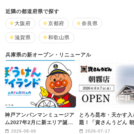
日帰り
2025年12月のイベント
近隣の都道府県で探す
GW(ゴールデンウィーク)
大阪府
京都府
奈良県
2025年11月のイベント
滋賀県
和歌山県
2024年12月のイベント
兵庫県の新オープン・リニューアル
2024年5月のイベント
2024年7月のイベント
2025年9月のイベント
キャラクター
雨の日OK
2026年1月のイベント
神戸アンパンマンミュージア
とろろ昆布・天かす入
2024年11月のイベント
ム2027年2月に新エリア誕生
題！「資さんうどん 
へ 海と冒険がテーマ！
店」が明石市に2026年
2025年8月のイベント
2026-08-06
2026-07-17