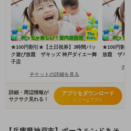
★100円割引★【土日祝券】3時間パッ
★100円割
ク遊び放題 ザキッズ 神戸ダイエー舞
放題 ザキッ
子店
チケ
チケットの詳細を見る
詳細・周辺情報が
アプリをダウンロード
サクサク見れる！
いこーよアプリ
【兵庫県神戸市】ボーネルンドあそ