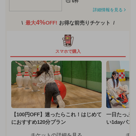
6件
詳細情報を見る
4%
最大
OFF!
お得な前売りチケット
スマホで購入
【100円OFF】迷ったらこれ！はじめて
一日たっぷ
におすすめ120分プラン
い1dayパス
チケットの詳細を見る
チケ