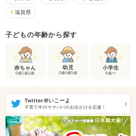
滋賀県
子どもの年齢から探す
幼児
赤ちゃん
小学生
3歳4歳5歳
0歳1歳2歳
6歳〜
Twitter＠いこーよ
子育て中のママパパのお出かけを応援！