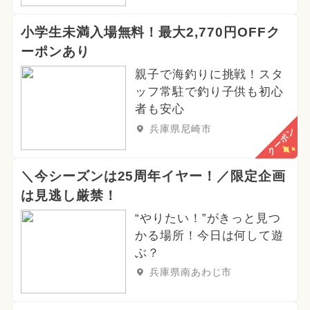
2026年4月のイベント
小学生未満入場無料！最大2,770円OFFク
2024年9月のイベント
ーポンあり
2025年2月のイベント
職業体験
親子で海釣りに挑戦！スタ
ッフ常駐で釣り子供も初心
2026年3月のイベント
者も安心
兵庫県尼崎市
クーポン
2026年5月のイベント
2024年4月のイベント
＼今シーズンは25周年イヤー！／限定企画
は見逃し厳禁！
2024年8月のイベント
“やりたい！”がきっと見つ
2025年4月のイベント
冬休み
かる場所！今日は何して遊
ぶ？
2025年5月のイベント
ハロウィン
兵庫県南あわじ市
グルメフェス
イルミネーション