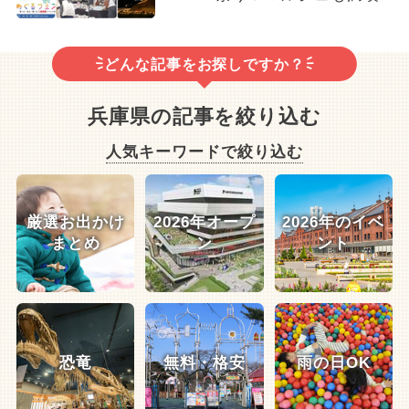
どんな記事をお探しですか？
兵庫県の記事を絞り込む
人気キーワードで絞り込む
厳選お出かけ
2026年オープ
2026年のイベ
まとめ
ン
ント
恐竜
無料・格安
雨の日OK