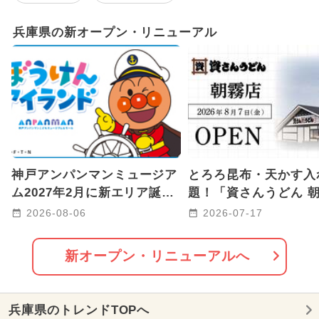
GW(ゴールデンウィーク)
兵庫県の新オープン・リニューアル
2025年11月のイベント
2024年12月のイベント
2024年5月のイベント
2024年7月のイベント
神戸アンパンマンミュージア
とろろ昆布・天かす入
2025年9月のイベント
キャラクター
ム2027年2月に新エリア誕生
題！「資さんうどん 
へ 海と冒険がテーマ！
店」が明石市に2026年
2026-08-06
2026-07-17
雨の日OK
2026年1月のイベント
日OPEN
2024年11月のイベント
新オープン・リニューアルへ
2025年8月のイベント
兵庫県のトレンドTOPへ
2026年8月のイベント