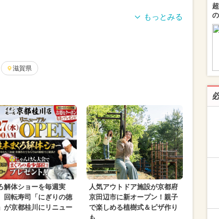
超
の
2月のイベント
2025年10月のイベント
月のイベント
2024年10月のイベント
2月のイベント
滋賀県
2026年5月のイベント
月のイベント
2026年3月のイベント
ント
2025年2月のイベント
ス
2024年8月のイベント
2025年7月のイベント
月のイベント
スイーツビュッフェ
冬休み
ご当地グルメ・限定メニュー
ュッフェ
夏休み（日帰り）
ろ解体ショーを毎週実
人気アウトドア施設が京都府
 回転寿司「にぎりの徳
京田辺市に新オープン！親子
」が京都桂川にリニュー
で楽しめる植樹式＆ピザ作り
も