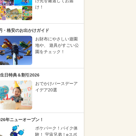
け先を厳選してお届
け！
円・格安のお出かけガイド
お財布にやさしい遊園
地や、 遊具がすごい公
園をチェック！
生日特典＆割引2026
おでかけバースデーア
イデア20選
026年ニューオープン！
ポケパーク！バイク体
験！ 宇宙兄弟！eスポ