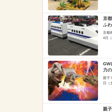
京都
ふわ
京都
4日
GW
力の
親子
日（
親子