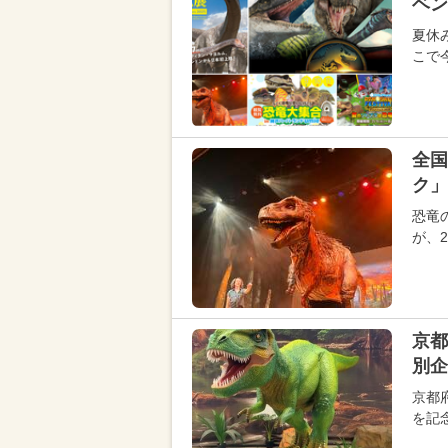
ベン
夏休
こで
全国
ク」
恐竜
が、2
京都
別企
京都
を記