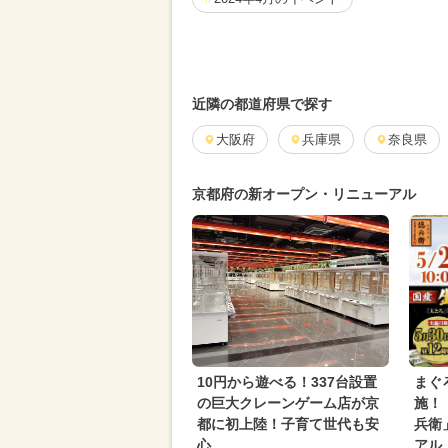
2024年9月のイベント
2024年1
2025年8月のイベント
2026年7
近隣の都道府県で探す
2025年4月のイベント
大阪府
兵庫県
2025年1
奈良県
2025年1月のイベント
2025年5
京都府の新オープン・リニューアル
グルメフェス
2024年5月のイベ
2026年2月のイベント
クリスマ
2024年2月のイベント
2024年6
2026年4月のイベント
お正月
2026年6月のイベント
いちごビ
10円から遊べる！337台設置
まぐ
の巨大クレーンゲーム店が京
施！
2025年6月のイベント
都に初上陸！子育て世代も安
兵衛
心
アル