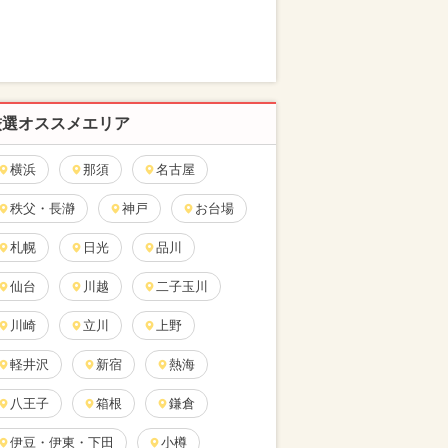
厳選オススメエリア
横浜
那須
名古屋
秩父・長瀞
神戸
お台場
札幌
日光
品川
仙台
川越
二子玉川
川崎
立川
上野
軽井沢
新宿
熱海
八王子
箱根
鎌倉
伊豆・伊東・下田
小樽