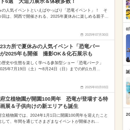
ト6選 大迫力展示＆体験多数！
みの人気イベントといえばやっぱり「恐竜イベント」！ そ
今回は、関西で開催される、2025年夏休みに楽しめる親子…
0
2025年07月30日
23カ所で夏休みの人気イベント「恐竜パー
が2025年も開催 撮影OK＆化石展示も
の歴史や生態を楽しく学べる参加型ショー「恐竜パーク」
025年7月19日（土）〜8月24日（日）までの約1カ月…
誕
2025年03月03日
府立植物園が開園100周年 恐竜が登場する特
画展＆子供向けの新エリアも誕生
2
府立植物園では、2024年1月1日に開園100周年を迎えたこと
念して、年間を通じてさまざまなイベントが開催され…