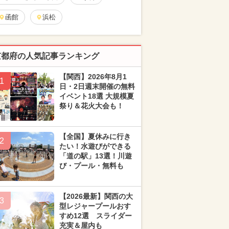
函館
浜松
京都府の人気記事ランキング
【関西】2026年8月1
1
日・2日週末開催の無料
イベント18選 大規模夏
祭り＆花火大会も！
【全国】夏休みに行き
2
たい！水遊びができる
「道の駅」13選！川遊
び・プール・無料も
【2026最新】関西の大
3
型レジャープールおす
すめ12選 スライダー
充実＆屋内も