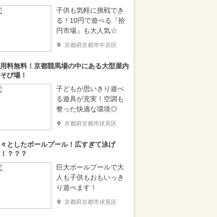
子供も気軽に挑戦でき
る！10円で遊べる『拾
円市場』も大人気☆
京都府京都市中京区
用料無料！京都競馬場の中にある大型屋内
そび場！
子どもが思いきり遊べ
る遊具が充実！空調も
整った快適な環境◎
京都府京都市伏見区
々としたボールプール！広すぎて泳げ
！？？？
巨大ボールプールで大
人も子供もおもいっき
り遊べます！
京都府京都市伏見区