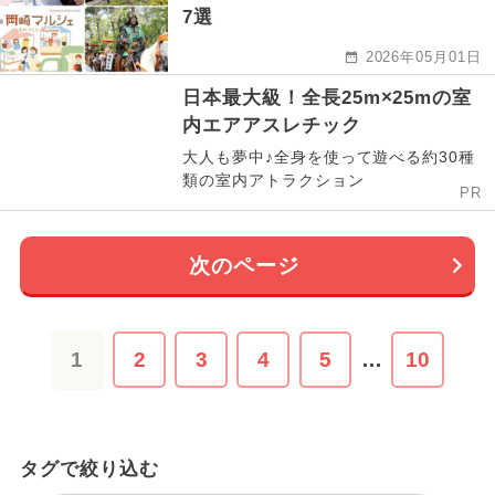
7選
2026年05月01日
日本最大級！全長25m×25mの室
内エアアスレチック
大人も夢中♪全身を使って遊べる約30種
類の室内アトラクション
PR
次のページ
1
2
3
4
5
…
10
タグで絞り込む