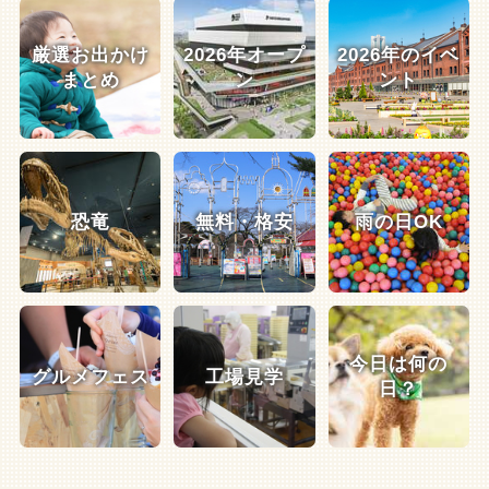
厳選お出かけ
2026年オープ
2026年のイベ
まとめ
ン
ント
恐竜
無料・格安
雨の日OK
今日は何の
グルメフェス
工場見学
日？