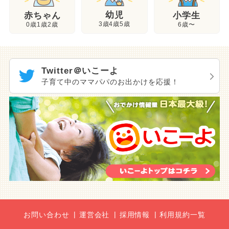
幼児
赤ちゃん
小学生
3歳4歳5歳
0歳1歳2歳
6歳〜
Twitter＠いこーよ
子育て中のママパパのお出かけを応援！
お問い合わせ
運営会社
採用情報
利用規約一覧