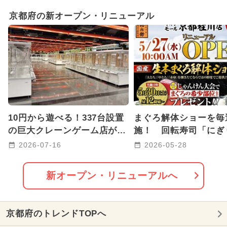
2025年11月のイベント
京都府の新オープン・リニューアル
2026年1月のイベント
2026年8月のイベント
キャラクター
2025年3月のイベント
2024年3月のイベント
10円から遊べる！337台設置
まぐろ解体ショーを毎
2025年9月のイベント
の巨大クレーンゲーム店が京
施！ 回転寿司「にぎ
都に初上陸！子育て世代も安
兵衛」が京都桂川にリ
2026-07-16
2026-05-28
2024年11月のイベント
心
アル
2024年4月のイベント
新オープン・リニューアルへ
2024年9月のイベント
京都府のトレンドTOPへ
2024年12月のイベント