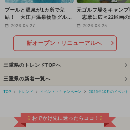
2025年9月のイベント
プールと温泉が1カ所で完
元ゴルフ場をキャンプ場
2025年3月のイベント
結！ 大江戸温泉物語グルー
志摩に広々22区画の
プ、全国16施設で夏季プール
ールド誕生、ジップラ
2026-05-27
2026-03-25
2024年12月のイベント
営業
2025年12月のイベント
新オープン・リニューアルへ
2025年5月のイベント
三重県のトレンドTOPへ
2024年11月のイベント
雨の日OK
三重県の新着一覧へ
2024年10月のイベント
TOP
トレンド
イベント・キャンペーン
2025年10月のイベント
2026年1月のイベント
日帰り
2025年2月のイベント
おでかけ先に迷ったらココ！
2024年9月のイベント