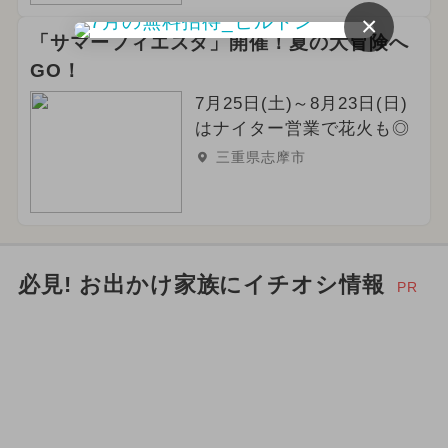
×
冬休み
2025年6月のイベント
「サマーフィエスタ」開催！夏の大冒険へ
GO！
夏休み（日帰り）
ハロウィン
7月25日(土)～8月23日(日)
2024年6月のイベント
はナイター営業で花火も◎
三重県志摩市
2026年9月のイベント
夏休み（涼しい）
2024年5月のイベント
必見! お出かけ家族にイチオシ情報
PR
2024年4月のイベント
職業体験
キャラクター
2024年3月のイベント
ポケモン