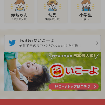
幼児
赤ちゃん
小学生
3歳4歳5歳
0歳1歳2歳
6歳〜
Twitter＠いこーよ
子育て中のママパパのお出かけを応援！