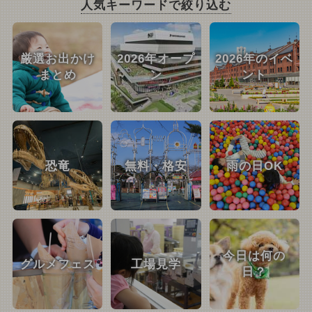
人気キーワードで絞り込む
厳選お出かけ
2026年オープ
2026年のイベ
まとめ
ン
ント
恐竜
無料・格安
雨の日OK
今日は何の
グルメフェス
工場見学
日？