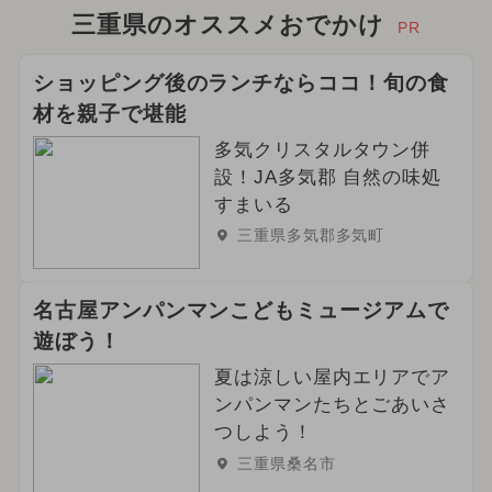
2025年10月のイベント
三重県のオススメおでかけ
PR
2025年4月のイベント
ショッピング後のランチならココ！旬の食
材を親子で堪能
2026年3月のイベント
多気クリスタルタウン併
2026年2月のイベント
設！JA多気郡 自然の味処
すまいる
2025年1月のイベント
三重県多気郡多気町
2026年4月のイベント
お正月
名古屋アンパンマンこどもミュージアムで
2025年7月のイベント
遊ぼう！
2026年6月のイベント
夏は涼しい屋内エリアでア
ンパンマンたちとごあいさ
2024年8月のイベント
つしよう！
三重県桑名市
2026年5月のイベント
クリスマス