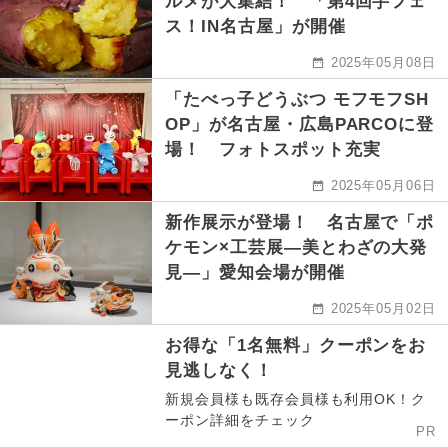
ルメが大集結！ 「第4回芋フェ
ス！IN名古屋」が開催
2025年05月08日
「たべっ子どうぶつ モフモフSH
OP」が名古屋・広島PARCOに登
場！ フォトスポット充実
2025年05月06日
新作展示が登場！ 名古屋で「ポ
ケモン×工芸展―美とわざの大発
見―」愛知会場が開催
2025年05月02日
お得な「1名無料」クーポンをお
見逃しなく！
新規会員様も既存会員様も利用OK！ク
ーポン詳細をチェック
PR