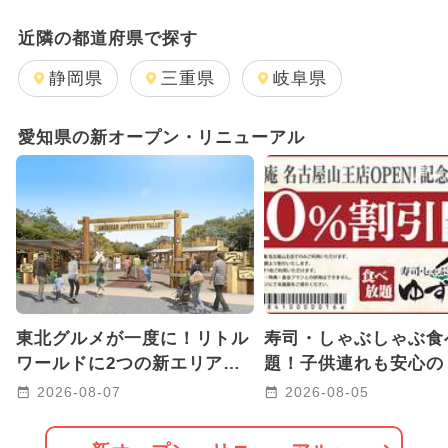
2025年11月のイベント
近隣の都道府県で探す
2025年12月のイベント
静岡県
三重県
岐阜県
GW(ゴールデンウィーク)
愛知県の新オープン・リニューアル
2026年1月のイベント
2024年12月のイベント
2026年3月のイベント
2024年7月のイベント
東北グルメが一度に！リトル
寿司・しゃぶしゃぶ食
2024年11月のイベント
ワールドに2つの新エリア誕
題！子供連れも安心の
生 弓矢や宝石探しも！
庵 名古屋山王店」が
2026年2月のイベント
2026-08-07
2026-08-05
プン
2025年3月のイベント