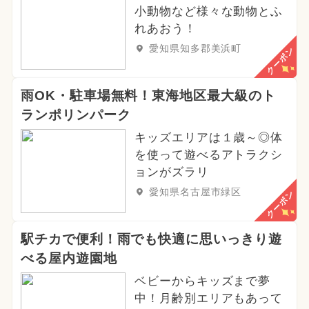
2025年4月のイベント
クリスマス
小動物など様々な動物とふ
れあおう！
2024年9月のイベント
愛知県知多郡美浜町
クーポン
2024年3月のイベント
雨OK・駐車場無料！東海地区最大級のト
2024年4月のイベント
ランポリンパーク
2025年7月のイベント
キッズエリアは１歳～◎体
を使って遊べるアトラクシ
2025年2月のイベント
ョンがズラリ
愛知県名古屋市緑区
クーポン
2025年1月のイベント
2024年8月のイベント
駅チカで便利！雨でも快適に思いっきり遊
べる屋内遊園地
2026年6月のイベント
ベビーからキッズまで夢
2024年2月のイベント
中！月齢別エリアもあって