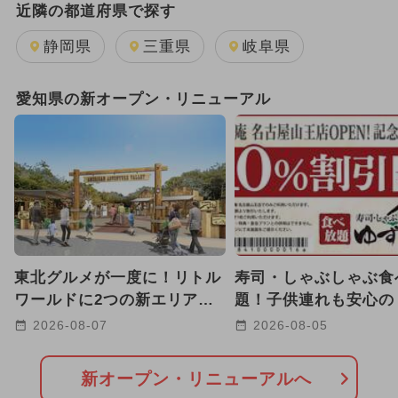
近隣の都道府県で探す
2025年12月のイベント
静岡県
三重県
岐阜県
GW(ゴールデンウィーク)
愛知県の新オープン・リニューアル
2026年1月のイベント
2024年12月のイベント
2026年3月のイベント
2024年7月のイベント
東北グルメが一度に！リトル
寿司・しゃぶしゃぶ食
2024年11月のイベント
ワールドに2つの新エリア誕
題！子供連れも安心の
生 弓矢や宝石探しも！
庵 名古屋山王店」が
2026年2月のイベント
2026-08-07
2026-08-05
プン
2025年3月のイベント
新オープン・リニューアルへ