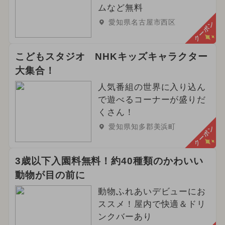
ムなど無料
2024年9月のイベント
愛知県名古屋市西区
クーポン
2024年3月のイベント
こどもスタジオ NHKキッズキャラクター
2024年4月のイベント
大集合！
2025年7月のイベント
人気番組の世界に入り込ん
で遊べるコーナーが盛りだ
2025年2月のイベント
くさん！
愛知県知多郡美浜町
クーポン
2025年1月のイベント
2024年8月のイベント
3歳以下入園料無料！約40種類のかわいい
動物が目の前に
2026年6月のイベント
動物ふれあいデビューにお
2024年2月のイベント
ススメ！屋内で快適＆ドリ
ンクバーあり
2025年6月のイベント
グルメフェス