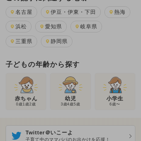
名古屋
伊豆・伊東・下田
熱海
浜松
愛知県
岐阜県
三重県
静岡県
子どもの年齢から探す
幼児
赤ちゃん
小学生
3歳4歳5歳
0歳1歳2歳
6歳〜
Twitter＠いこーよ
子育て中のママパパのお出かけを応援！