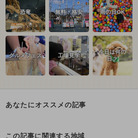
恐竜
無料・格安
雨の日OK
今日は何の
グルメフェス
工場見学
日？
あなたにオススメの記事
この記事に関連する地域