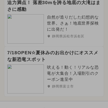
迫力満点！ 落差30mを誇る地底の大滝はま
2024年9月のイベント
さに感動
自然が造りだした幻想的な
世界。さぁ！地底世界探検
に出発だ！
静岡県浜松市浜名区
7/18OPEN☆夏休みのお出かけにオススメ
な新恐竜スポット
吠える！動く！リアルな恐
竜が大集合！入場割引のク
ーポン進呈中
静岡県富士市