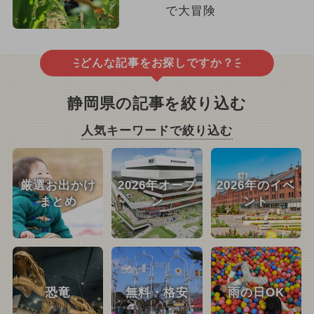
で大冒険
どんな記事をお探しですか？
静岡県の記事を絞り込む
人気キーワードで絞り込む
厳選お出かけ
2026年オープ
2026年のイベ
まとめ
ン
ント
恐竜
無料・格安
雨の日OK