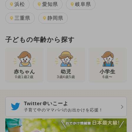
浜松
愛知県
岐阜県
三重県
静岡県
子どもの年齢から探す
幼児
赤ちゃん
小学生
3歳4歳5歳
0歳1歳2歳
6歳〜
Twitter＠いこーよ
子育て中のママパパのお出かけを応援！