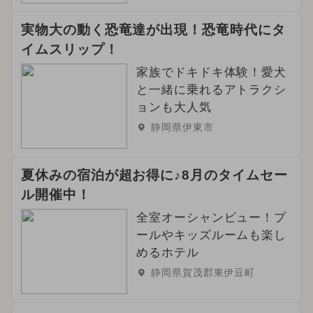
雨の日OK
2026年5月のイベント
実物大の動く恐竜達が出現！恐竜時代にタ
2024年10月のイベント
イムスリップ！
2025年9月のイベント
花火
家族でドキドキ体験！愛犬
と一緒に乗れるアトラクシ
2025年6月のイベント
クリスマス
ョンも大人気
静岡県伊東市
2024年4月のイベント
冬休み
きかんしゃトーマス
アウトドア
夏休みの宿泊が超お得に♪8月のタイムセー
ル開催中！
2023年12月のイベント
全室オーシャンビュー！プ
2024年2月のイベント
ールやキッズルームも楽し
めるホテル
2024年5月のイベント
いもフェス
静岡県賀茂郡東伊豆町
2024年8月のイベント