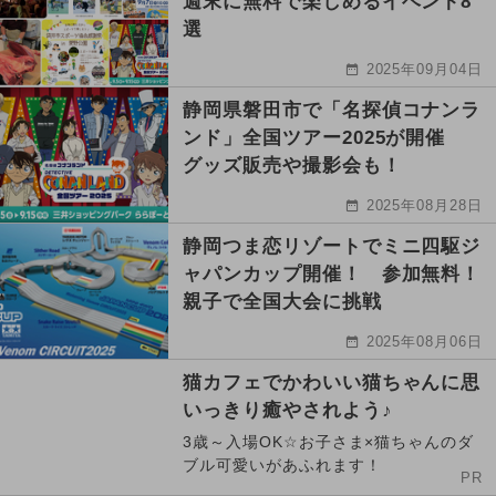
週末に無料で楽しめるイベント8
選
2025年09月04日
静岡県磐田市で「名探偵コナンラ
ンド」全国ツアー2025が開催
グッズ販売や撮影会も！
2025年08月28日
静岡つま恋リゾートでミニ四駆ジ
ャパンカップ開催！ 参加無料！
親子で全国大会に挑戦
2025年08月06日
猫カフェでかわいい猫ちゃんに思
いっきり癒やされよう♪
3歳～入場OK☆お子さま×猫ちゃんのダ
ブル可愛いがあふれます！
PR