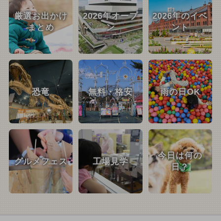
厳選お出かけ
2026年オープ
2026年のイベ
まとめ
ン
ント
恐竜
無料・格安
雨の日OK
今日は何の
グルメフェス
工場見学
日？