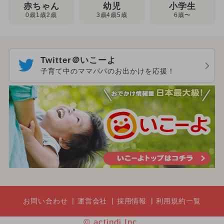
幼児
赤ちゃん
小学生
3歳4歳5歳
0歳1歳2歳
6歳〜
Twitter＠いこーよ
子育て中のママパパのお出かけを応援！
お問い合わせ
運営会社
採用情報
利用規約一覧
© actindi Inc.