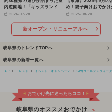
約30種類の遊びが詰まった室
【東海】2025年9月の
2025年10月のイベント
内遊園地！「キッズランド
め！親子向けおでかけ
US岐阜各務原店」が新オー
ベントまとめ
2026-07-28
2025-08-20
2025年2月のイベント
プン
2026年5月のイベント
新オープン・リニューアルへ
2024年11月のイベント
岐阜県のトレンドTOPへ
2025年3月のイベント
岐阜県の新着一覧へ
2024年10月のイベント
TOP
トレンド
イベント・キャンペーン
GW(ゴールデンウィーク
2025年1月のイベント
2026年7月のイベント
おでかけ先に迷ったらココ！
2025年8月のイベント
2025年4月のイベント
岐阜県のオススメおでかけ
PR