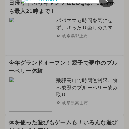
×
春休み
お正月
日帰り手ぶらキャンプ＆BBQは、11時か
ら最大21時まで！
2026年9月のイベント
パパママも時間を気にせ
2025年6月のイベント
クリスマス
ず、ゆったり楽しめます
岐阜県郡上市
雨の日OK
絶景
ご当地グルメ・限定メニュー
今年グランドオープン！親子で夢中のブル
グルメフェス
イルミネーション
ーベリー体験
飛騨高山で時間無制限、食
2023年11月のイベント
べ放題のブルーベリー摘み
2024年4月のイベント
取り！
岐阜県高山市
2024年5月のイベント
夏休み（涼しい）
体を使った遊びもゲームも！いろんな遊び