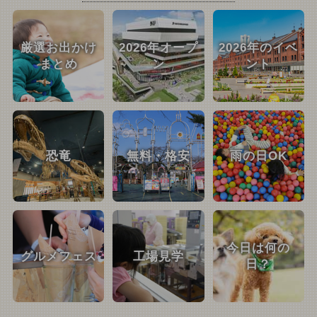
厳選お出かけ
2026年オープ
2026年のイベ
まとめ
ン
ント
恐竜
無料・格安
雨の日OK
今日は何の
グルメフェス
工場見学
日？