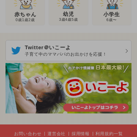
幼児
赤ちゃん
小学生
3歳4歳5歳
0歳1歳2歳
6歳〜
Twitter＠いこーよ
子育て中のママパパのお出かけを応援！
お問い合わせ
運営会社
採用情報
利用規約一覧