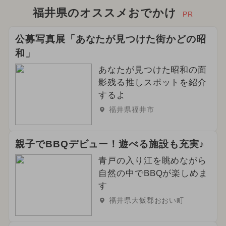
2024年9月のイベント
雪遊び
福井県のオススメおでかけ
PR
キャラクター
2024年12月のイベント
公募写真展「あなたが見つけた街かどの昭
和」
2026年3月のイベント
あなたが見つけた昭和の面
2024年8月のイベント
影残る推しスポットを紹介
するよ
2025年6月のイベント
福井県福井市
2024年6月のイベント
ポケモン
親子でBBQデビュー！遊べる施設も充実♪
職業体験
今日は何の日？
青戸の入り江を眺めながら
自然の中でBBQが楽しめま
イルミネーション
す
2025年1月のイベント
福井県大飯郡おおい町
2026年10月のイベント
アウトドア