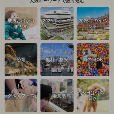
人気キーワードで絞り込む
厳選お出かけ
2026年オープ
2026年のイベ
まとめ
ン
ント
恐竜
無料・格安
雨の日OK
今日は何の
グルメフェス
工場見学
日？