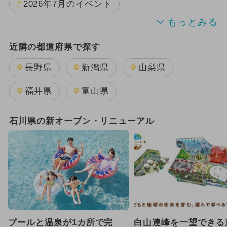
2026年7月のイベント
夏休み
2024年のイベント
近隣の都道府県で探す
2026年8月のイベント
長野県
新潟県
山梨県
2025年11月のイベント
福井県
富山県
2025年8月のイベント
石川県の新オープン・リニューアル
2025年12月のイベント
雨の日OK
GW(ゴールデンウィーク)
2026年1月のイベント
2025年3月のイベント
プールと温泉が1カ所で完
白山連峰を一望できる