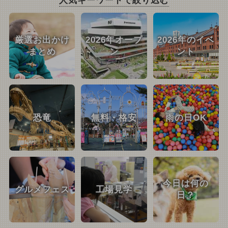
人気キーワードで絞り込む
厳選お出かけ
2026年オープ
2026年のイベ
まとめ
ン
ント
恐竜
無料・格安
雨の日OK
今日は何の
グルメフェス
工場見学
日？