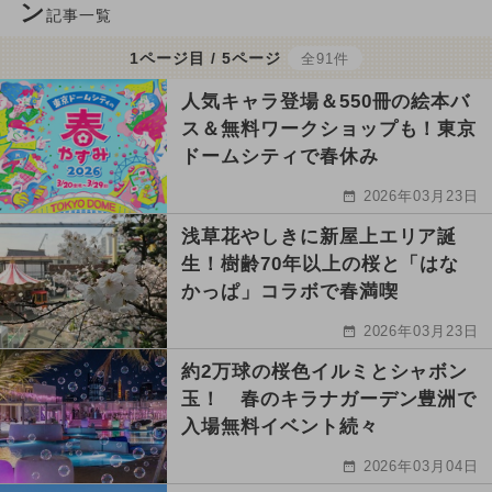
ン
記事一覧
1ページ目 / 5ページ
全91件
人気キャラ登場＆550冊の絵本バ
ス＆無料ワークショップも！東京
ドームシティで春休み
2026年03月23日
浅草花やしきに新屋上エリア誕
生！樹齢70年以上の桜と「はな
かっぱ」コラボで春満喫
2026年03月23日
約2万球の桜色イルミとシャボン
玉！ 春のキラナガーデン豊洲で
入場無料イベント続々
2026年03月04日