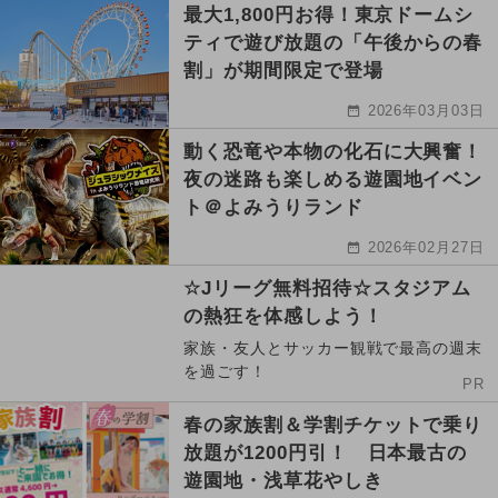
最大1,800円お得！東京ドームシ
ティで遊び放題の「午後からの春
割」が期間限定で登場
2026年03月03日
動く恐竜や本物の化石に大興奮！
夜の迷路も楽しめる遊園地イベン
ト＠よみうりランド
2026年02月27日
☆Jリーグ無料招待☆スタジアム
の熱狂を体感しよう！
家族・友人とサッカー観戦で最高の週末
を過ごす！
PR
春の家族割＆学割チケットで乗り
放題が1200円引！ 日本最古の
遊園地・浅草花やしき