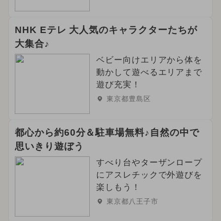
2025年1月のイベント
NHK Eテレ 大人気のキャラクターたちが
大集合♪
2025年4月のイベント
ベビー向けエリアから体を
夏休み（日帰り）
アート
動かして遊べるエリアまで
遊び充実！
2024年10月のイベント
東京都豊島区
2025年9月のイベント
都心から約60分＆駐車場無料♪自然の中で
思いきり遊ぼう
すべり台やターザンロープ
にアスレチックで外遊びを
楽しもう！
東京都八王子市