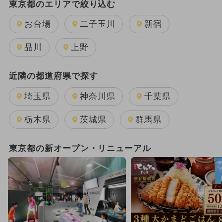
東京都のエリアで絞り込む
夏休み
日帰り
キャラクター
お台場
二子玉川
新宿
週末イベント関東パック
品川
上野
GW(ゴールデンウィーク)
近隣の都道府県で探す
2025年12月のイベント
埼玉県
神奈川県
千葉県
2025年11月のイベント
栃木県
茨城県
群馬県
2026年1月のイベント
東京都の新オープン・リニューアル
2024年3月のイベント
2026年8月のイベント
ワークショップ
2026年7月のイベント
クリスマス