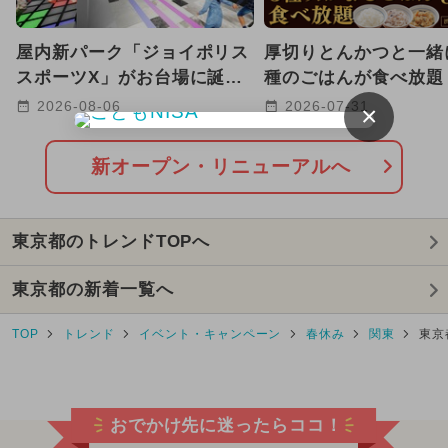
2024年4月のイベント
屋内新パーク「ジョイポリス
厚切りとんかつと一緒
2024年7月のイベント
スポーツX」がお台場に誕
種のごはんが食べ放題
生！ ARやトランポリンで
駅前に老舗店が都心初
2024年5月のイベント
2026-08-06
2026-07-31
×
遊べる
2024年11月のイベント
新オープン・リニューアルへ
2026年2月のイベント
東京都のトレンドTOPへ
2024年12月のイベント
東京都の新着一覧へ
2025年10月のイベント
TOP
トレンド
イベント・キャンペーン
春休み
関東
東京
2025年3月のイベント
2024年8月のイベント
おでかけ先に迷ったらココ！
2025年8月のイベント