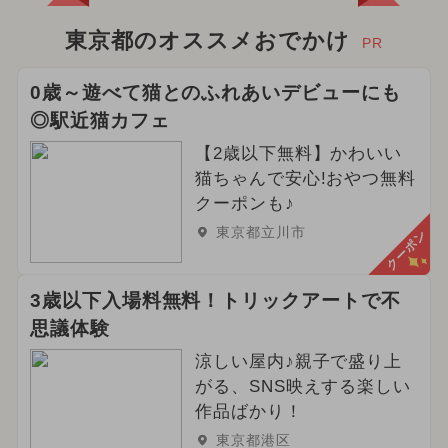
2026年5月のイベント
東京都のオススメおでかけ
PR
イルミネーション
0歳～遊べて猫とのふれあいデビューにも
◎駅近猫カフェ
2026年3月のイベント
【2歳以下無料】かわいい
2024年2月のイベント
猫ちゃんで安心!おやつ無料
クーポンも♪
2026年6月のイベント
東京都立川市
クーポン
2025年7月のイベント
3歳以下入場料無料！トリックアートで不
2026年4月のイベント
思議体験
2024年9月のイベント
グルメフェス
涼しい屋内♪親子で盛り上
がる、SNS映えする楽しい
2024年6月のイベント
春休み
作品ばかり！
東京都港区
冬休み
2025年5月のイベント