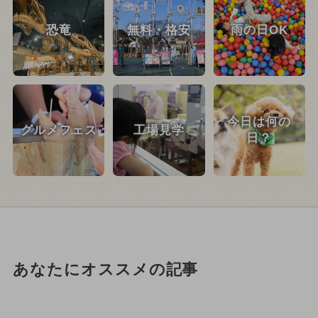
恐竜
無料・格安
雨の日OK
今日は何の
グルメフェス
工場見学
日？
あなたにオススメの記事