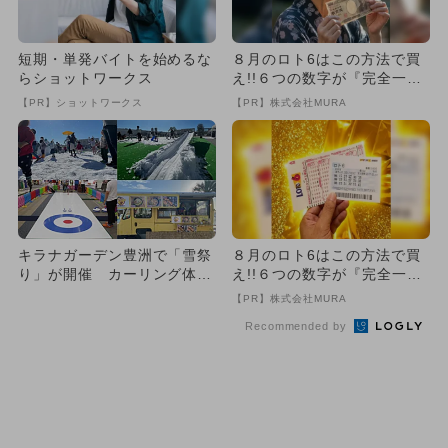
短期・単発バイトを始めるな
８月のロト6はこの方法で買
らショットワークス
え!!６つの数字が『完全一
致』する方法
【PR】ショットワークス
【PR】株式会社MURA
キラナガーデン豊洲で「雪祭
８月のロト6はこの方法で買
り」が開催 カーリング体験
え!!６つの数字が『完全一
や幻想的なシャボン玉ショー
致』する方法
【PR】株式会社MURA
も
Recommended by