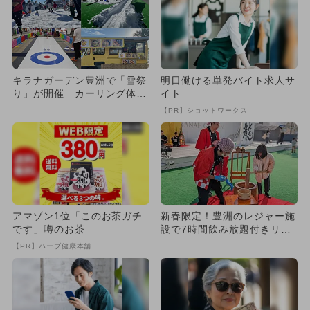
キラナガーデン豊洲で「雪祭
明日働ける単発バイト求人サ
り」が開催 カーリング体験
イト
や幻想的なシャボン玉ショー
【PR】ショットワークス
も
アマゾン1位「このお茶ガチ
新春限定！豊洲のレジャー施
です」噂のお茶
設で7時間飲み放題付きリゾ
ート正月プラン 子供は無
【PR】ハーブ健康本舗
料！