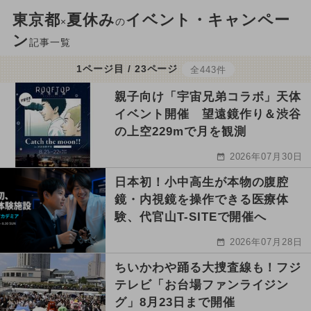
東京都
夏休み
イベント・キャンペー
×
の
ン
記事一覧
1ページ目 / 23ページ
全443件
親子向け「宇宙兄弟コラボ」天体
イベント開催 望遠鏡作り＆渋谷
の上空229mで月を観測
2026年07月30日
日本初！小中高生が本物の腹腔
鏡・内視鏡を操作できる医療体
験、代官山T-SITEで開催へ
2026年07月28日
ちいかわや踊る大捜査線も！フジ
テレビ「お台場ファンライジン
グ」8月23日まで開催