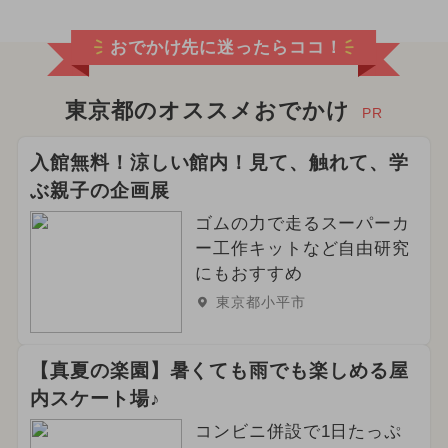
2025年8月のイベント
おでかけ先に迷ったらココ！
2026年5月のイベント
イルミネーション
東京都のオススメおでかけ
PR
2026年3月のイベント
入館無料！涼しい館内！見て、触れて、学
ぶ親子の企画展
2024年2月のイベント
ゴムの力で走るスーパーカ
2026年6月のイベント
ー工作キットなど自由研究
にもおすすめ
2025年7月のイベント
東京都小平市
2026年4月のイベント
【真夏の楽園】暑くても雨でも楽しめる屋
2024年9月のイベント
グルメフェス
内スケート場♪
2024年6月のイベント
春休み
コンビニ併設で1日たっぷ