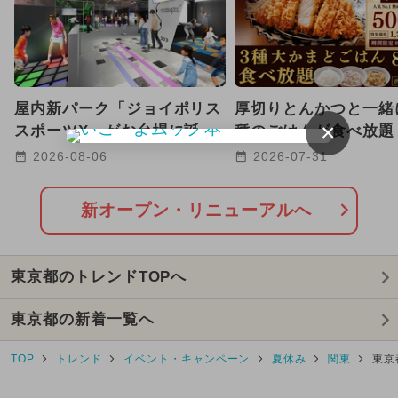
2024年4月のイベント
2024年7月のイベント
屋内新パーク「ジョイポリス
厚切りとんかつと一緒
2024年5月のイベント
×
スポーツX」がお台場に誕
種のごはんが食べ放題
生！ ARやトランポリンで
駅前に老舗店が都心初
2024年11月のイベント
2026-08-06
2026-07-31
遊べる
2026年2月のイベント
新オープン・リニューアルへ
2024年12月のイベント
東京都のトレンドTOPへ
2025年10月のイベント
東京都の新着一覧へ
2025年3月のイベント
TOP
トレンド
イベント・キャンペーン
夏休み
関東
東京
2024年8月のイベント