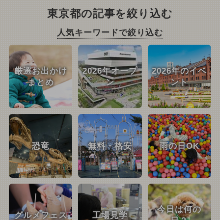
東京都の記事を絞り込む
人気キーワードで絞り込む
厳選お出かけ
2026年オープ
2026年のイベ
まとめ
ン
ント
恐竜
無料・格安
雨の日OK
今日は何の
グルメフェス
工場見学