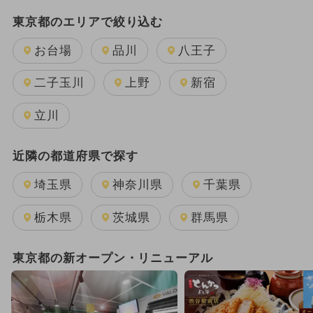
2024年のイベント
雨の日OK
東京都のエリアで絞り込む
夏休み
日帰り
キャラクター
お台場
品川
八王子
週末イベント関東パック
二子玉川
上野
新宿
GW(ゴールデンウィーク)
立川
2025年12月のイベント
近隣の都道府県で探す
2025年11月のイベント
埼玉県
神奈川県
千葉県
2026年1月のイベント
栃木県
茨城県
群馬県
2024年3月のイベント
東京都の新オープン・リニューアル
2026年8月のイベント
ワークショップ
2026年7月のイベント
クリスマス