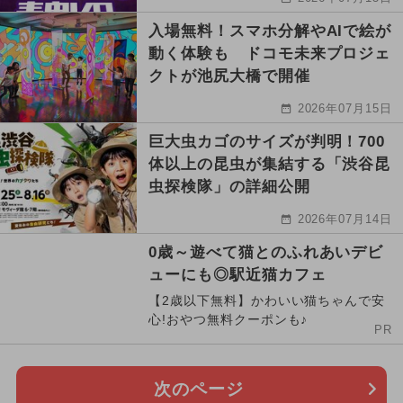
入場無料！スマホ分解やAIで絵が
動く体験も ドコモ未来プロジェ
クトが池尻大橋で開催
2026年07月15日
巨大虫カゴのサイズが判明！700
体以上の昆虫が集結する「渋谷昆
虫探検隊」の詳細公開
2026年07月14日
0歳～遊べて猫とのふれあいデビ
ューにも◎駅近猫カフェ
【2歳以下無料】かわいい猫ちゃんで安
心!おやつ無料クーポンも♪
PR
次のページ