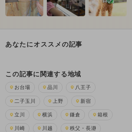
日？
あなたにオススメの記事
この記事に関連する地域
お台場
品川
八王子
二子玉川
上野
新宿
立川
横浜
鎌倉
箱根
川崎
川越
秩父・長瀞