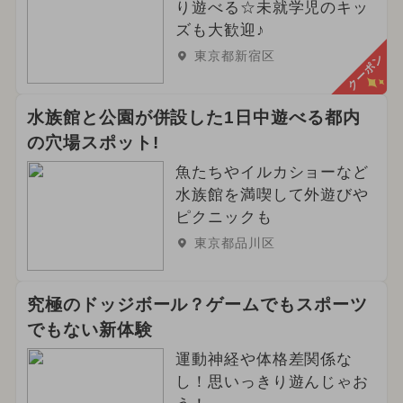
り遊べる☆未就学児のキッ
冬休み
2025年5月のイベント
ズも大歓迎♪
東京都新宿区
クーポン
2025年1月のイベント
2025年4月のイベント
水族館と公園が併設した1日中遊べる都内
の穴場スポット!
夏休み（日帰り）
アート
魚たちやイルカショーなど
2024年10月のイベント
水族館を満喫して外遊びや
ピクニックも
2025年9月のイベント
東京都品川区
究極のドッジボール？ゲームでもスポーツ
でもない新体験
運動神経や体格差関係な
し！思いっきり遊んじゃお