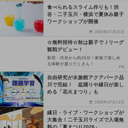
食べられるスライム作りも！渋
谷・二子玉川・横浜で夏休み親子
ワークショップが開催
2026年07月21日
☆無料招待☆秋は親子でＪリーグ
観戦デビュー！
新宿・渋谷から約25分！家族で楽しめ
る体験が盛りだくさん！
PR
自由研究が水族館アクアパーク品
川で完結！ 盆踊りや縁日が楽し
める「花火まつり」も
2026年07月21日
縁日・ライブ・ワークショップが
大集合！二子玉川ライズで入場無
料の「夏まつり2026」