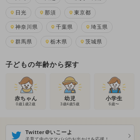
日光
那須
東京都
神奈川県
千葉県
埼玉県
群馬県
栃木県
茨城県
子どもの年齢から探す
幼児
赤ちゃん
小学生
3歳4歳5歳
0歳1歳2歳
6歳〜
Twitter＠いこーよ
子育て中のママパパのお出かけを応援！