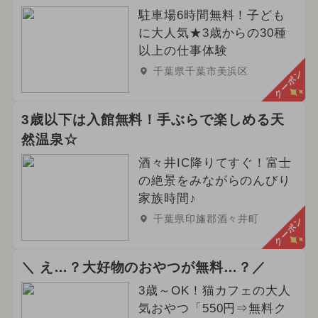
2024年8月のイベント
駐車場6時間無料！子ども
に大人気★3歳からの30種
2025年1月のイベント
以上の仕事体験
千葉県千葉市美浜区
クーポン
2025年7月のイベント
2026年4月のイベント
3歳以下は入館無料！手ぶらで楽しめる天
然温泉☆
2024年10月のイベント
酒々井IC降りてすぐ！富士
2025年2月のイベント
の絶景をみながらのんびり
家族時間♪
2025年5月のイベント
ハロウィン
千葉県印旛郡酒々井町
クーポン
春休み
イルミネーション
＼ え…？大好物のおやつが無料…？／
夏休み（日帰り）
3歳～OK！猫カフェの大人
気おやつ「550円⇒無料ク
2023年12月のイベント