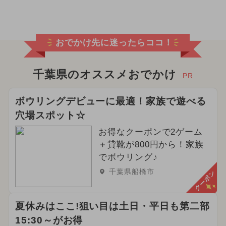
2026年3月のイベント
クリスマス
ディズニーリゾート
おでかけ先に迷ったらココ！
2026年5月のイベント
2024年4月のイベント
千葉県のオススメおでかけ
PR
2024年9月のイベント
ボウリングデビューに最適！家族で遊べる
穴場スポット☆
2024年12月のイベント
お得なクーポンで2ゲーム
2024年3月のイベント
＋貸靴が800円から！家族
でボウリング♪
2026年6月のイベント
千葉県船橋市
クーポン
2024年11月のイベント
夏休みはここ!狙い目は土日・平日も第二部
2025年4月のイベント
15:30～がお得