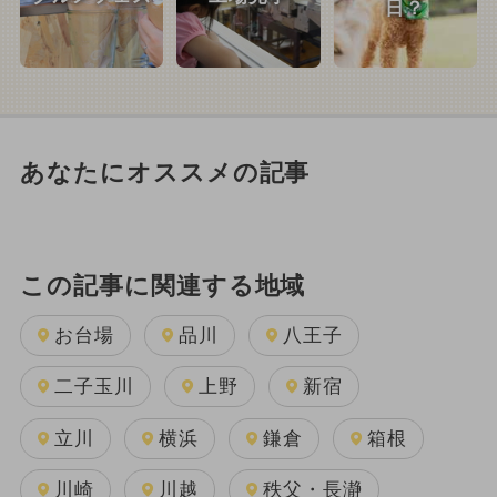
日？
あなたにオススメの記事
この記事に関連する地域
お台場
品川
八王子
二子玉川
上野
新宿
立川
横浜
鎌倉
箱根
川崎
川越
秩父・長瀞