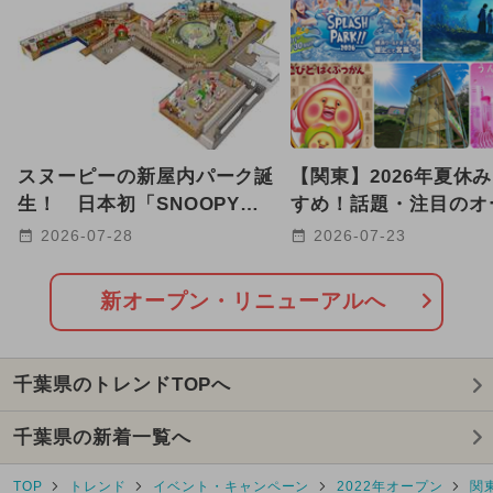
GW(ゴールデンウィーク)
2024年7月のイベント
2026年1月のイベント
スヌーピーの新屋内パーク誕
【関東】2026年夏休
2025年3月のイベント
生！ 日本初「SNOOPY
すめ！話題・注目のオ
Playful PARK」が津田沼に
リニューアルスポット2
2026-07-28
2026-07-23
2025年10月のイベント
オープン
2026年7月のイベント
新オープン・リニューアルへ
2026年2月のイベント
千葉県のトレンドTOPへ
2025年8月のイベント
ディズニー
千葉県の新着一覧へ
2025年9月のイベント
TOP
トレンド
イベント・キャンペーン
2022年オープン
関