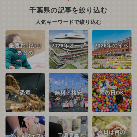
千葉県の記事を絞り込む
人気キーワードで絞り込む
厳選お出かけ
2026年オープ
2026年のイベ
まとめ
ン
ント
恐竜
無料・格安
雨の日OK
今日は何の
グルメフェス
工場見学