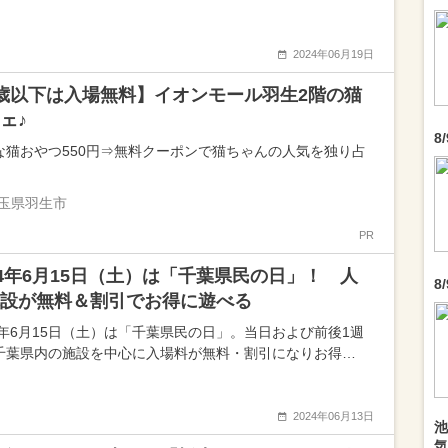
2024年06月19日
歳以下は入場無料】イオンモール羽生2階の猫
ェ♪
8
な猫おやつ550円⇒無料クーポンで猫ちゃんの人気を独り占
玉県羽生市
PR
24年6月15日（土）は「千葉県民の日」！ 人
8
設が無料＆割引でお得に遊べる
24年6月15日（土）は「千葉県民の日」。当日および前後1週
千葉県内の施設を中心に入場料が無料・割引になりお得…
2024年06月13日
池
気