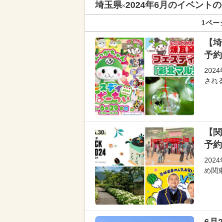
埼玉県
2024年6月のイベン
×
1ペー
【埼
予約
20
され
【関
予約
20
め関