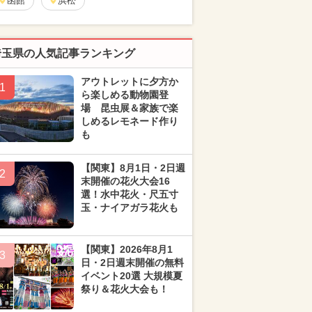
函館
浜松
埼玉県の人気記事ランキング
アウトレットに夕方か
1
ら楽しめる動物園登
場 昆虫展＆家族で楽
しめるレモネード作り
も
【関東】8月1日・2日週
2
末開催の花火大会16
選！水中花火・尺五寸
玉・ナイアガラ花火も
【関東】2026年8月1
3
日・2日週末開催の無料
イベント20選 大規模夏
祭り＆花火大会も！