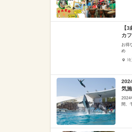
【3
カフ
お得
め
埼
20
気施
20
間、