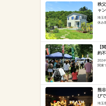
秩父
ャン
埼玉県
休み
【関
約不
20
関東
熊谷
びで
埼玉