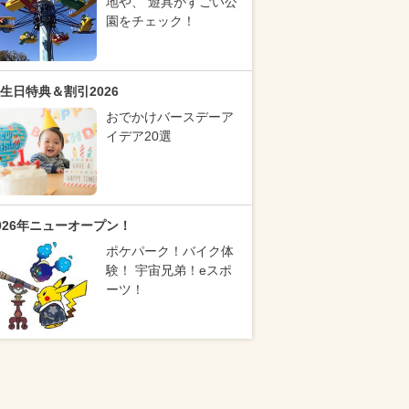
地や、 遊具がすごい公
園をチェック！
生日特典＆割引2026
おでかけバースデーア
イデア20選
026年ニューオープン！
ポケパーク！バイク体
験！ 宇宙兄弟！eスポ
ーツ！