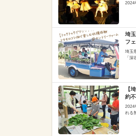
20
埼玉
フェ
埼玉
「深
【埼
約不
20
れる