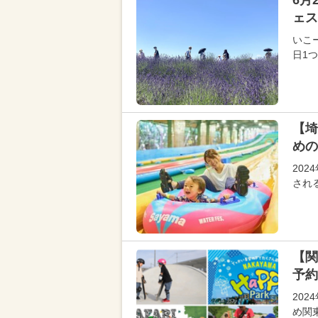
6月
ェス
いこ
日1
【埼
めの
20
され
【関
予約
20
め関