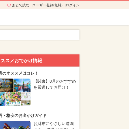
あとで読む
ユーザー登録(無料)
ログイン
オススメおでかけ情報
月のオススメはコレ！
【関東】8月のおすすめ
を厳選してお届け！
円・格安のお出かけガイド
お財布にやさしい遊園