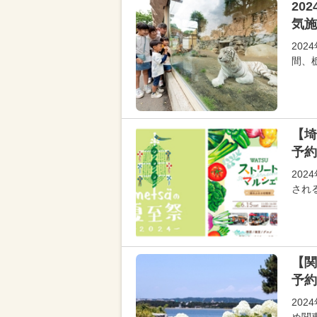
20
気施
20
間、
【埼
予約
20
され
【関
予約
20