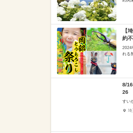
め関
【埼
約不
20
れる
8/
26
すい
埼