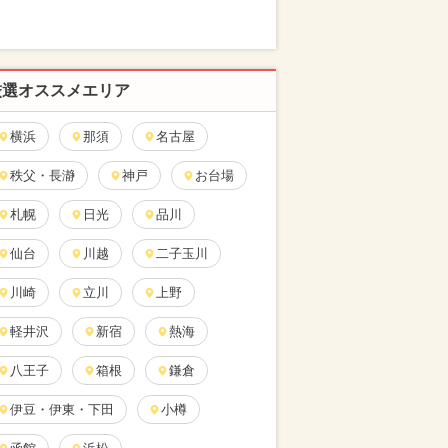
厳選オススメエリア
横浜
那須
名古屋
秩父・長瀞
神戸
お台場
札幌
日光
品川
仙台
川越
二子玉川
川崎
立川
上野
軽井沢
新宿
熱海
八王子
箱根
鎌倉
伊豆・伊東・下田
小樽