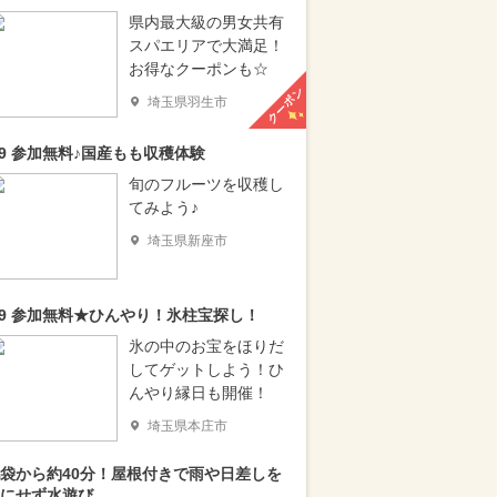
県内最大級の男女共有
スパエリアで大満足！
お得なクーポンも☆
クーポン
埼玉県羽生市
/9 参加無料♪国産もも収穫体験
旬のフルーツを収穫し
てみよう♪
埼玉県新座市
/9 参加無料★ひんやり！氷柱宝探し！
氷の中のお宝をほりだ
してゲットしよう！ひ
んやり縁日も開催！
埼玉県本庄市
袋から約40分！屋根付きで雨や日差しを
にせず水遊び