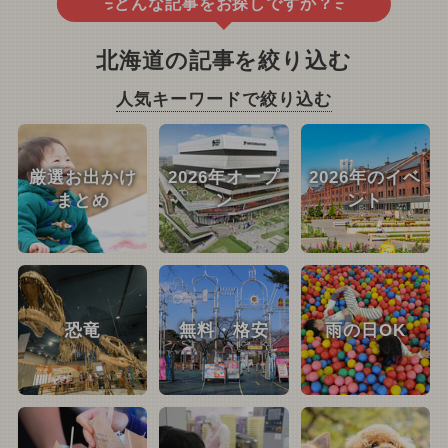
どんな記事をお探しですか？
北海道の記事を絞り込む
人気キーワードで絞り込む
厳選お出かけ
2026年オープ
2026年のイベ
まとめ
ン
ント
恐竜
無料・格安
雨の日OK