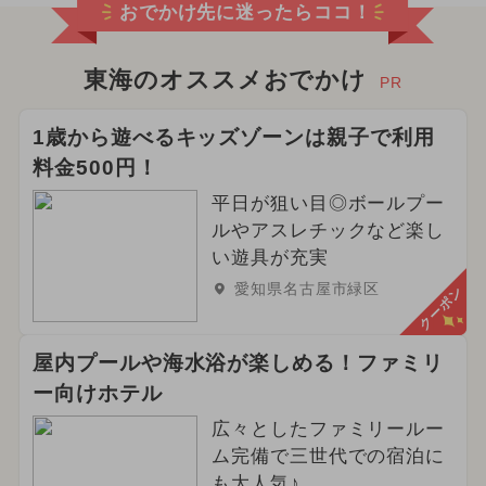
おでかけ先に迷ったらココ！
2024年12月のイベント
ハロウィン
2025年2月のイベント
東海のオススメおでかけ
PR
2025年6月のイベント
1歳から遊べるキッズゾーンは親子で利用
料金500円！
2025年8月のイベント
水遊び
平日が狙い目◎ボールプー
2025年9月のイベント
ルやアスレチックなど楽し
い遊具が充実
2025年10月のイベント
愛知県名古屋市緑区
クーポン
2025年11月のイベント
屋内プールや海水浴が楽しめる！ファミリ
夏休み（涼しい）
ー向けホテル
ご当地グルメ・限定メニュー
広々としたファミリールー
ム完備で三世代での宿泊に
グルメフェス
2024年5月のイベント
も大人気♪