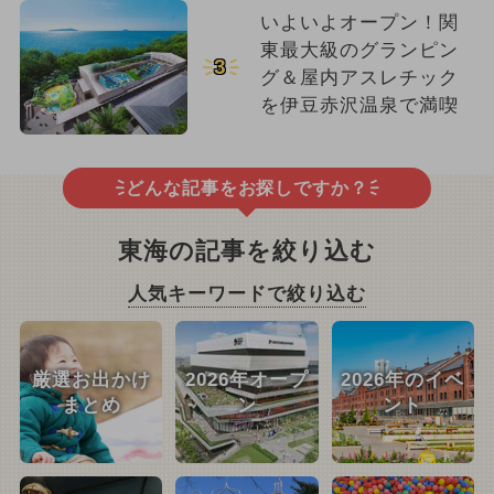
いよいよオープン！関
東最大級のグランピン
3
グ＆屋内アスレチック
を伊豆赤沢温泉で満喫
どんな記事をお探しですか？
東海の記事を絞り込む
人気キーワードで絞り込む
厳選お出かけ
2026年オープ
2026年のイベ
まとめ
ン
ント