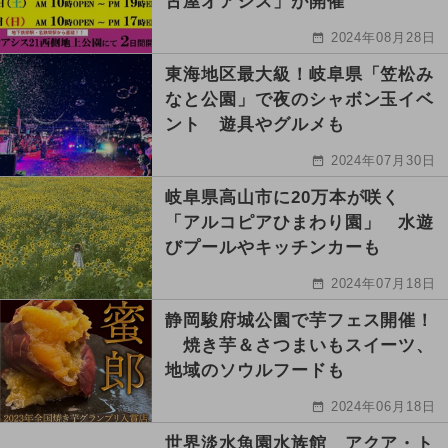
古屋オアシス」が開催
2024年08月28日
東海地区最大級！岐阜県「笠松み
なと公園」で夜のシャボン玉イベ
ント 遊具やグルメも
2024年07月30日
岐阜県高山市に20万本が咲く
「アルコピアひまわり園」 水遊
びプールやキッチンカーも
2024年07月18日
静岡駿府城公園で芋フェス開催！
焼き芋＆さつまいもスイーツ、
地域のソウルフードも
2024年06月18日
世界淡水魚園水族館 アクア・ト