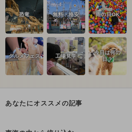
恐竜
無料・格安
雨の日OK
今日は何の
グルメフェス
工場見学
日？
あなたにオススメの記事