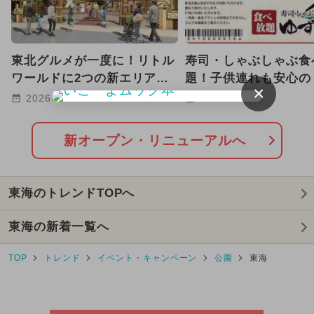
2024年6月のイベント
2024年8月のイベント
東北グルメが一度に！リトル
寿司・しゃぶしゃぶ食
2024年4月のイベント
ワールドに2つの新エリア誕
題！子供連れも安心の
×
生 弓矢や宝石探しも！
庵 名古屋山王店」が
2026-08-07
2026-08-05
夏休み（日帰り）
プン
2024年10月のイベント
冬休み
新オープン・リニューアルへ
2023年11月のイベント
紅葉
東海のトレンドTOPへ
ワークショップ
東海の新着一覧へ
クリスマスマーケット
TOP
トレンド
イベント・キャンペーン
公園
東海
2025年3月のイベント
2024年9月のイベント