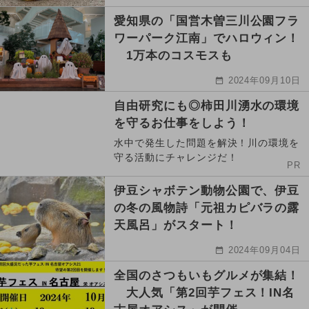
愛知県の「国営木曽三川公園フラ
ワーパーク江南」でハロウィン！
1万本のコスモスも
2024年09月10日
自由研究にも◎柿田川湧水の環境
を守るお仕事をしよう！
水中で発生した問題を解決！川の環境を
守る活動にチャレンジだ！
PR
伊豆シャボテン動物公園で、伊豆
の冬の風物詩「元祖カピバラの露
天風呂」がスタート！
2024年09月04日
全国のさつもいもグルメが集結！
大人気「第2回芋フェス！IN名