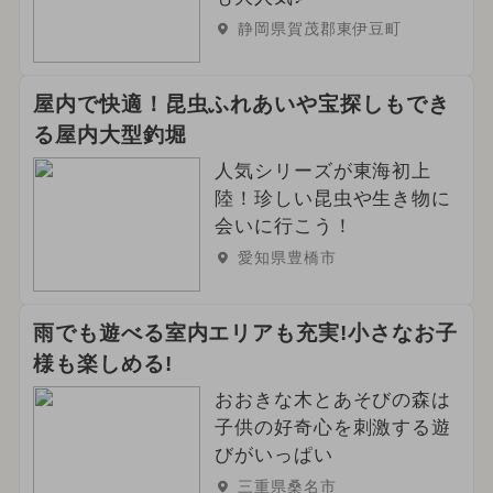
静岡県賀茂郡東伊豆町
2024年2月のイベント
2024年1月のイベント
忍者
屋内で快適！昆虫ふれあいや宝探しもでき
る屋内大型釣堀
アウトドア
春休み
人気シリーズが東海初上
2022年のイベント
2023年のイベント
陸！珍しい昆虫や生き物に
会いに行こう！
2021年のイベント
2019年のイベント
愛知県豊橋市
2019年オープン
2020年のイベント
雨でも遊べる室内エリアも充実!小さなお子
様も楽しめる!
おおきな木とあそびの森は
子供の好奇心を刺激する遊
びがいっぱい
三重県桑名市