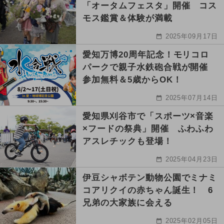
「オータムフェスタ」開催 コス
モス鑑賞＆体験が満載
2025年09月17日
愛知万博20周年記念！モリコロ
パークで親子水鉄砲合戦が開催
参加無料＆5歳からOK！
2025年07月14日
愛知県刈谷市で「スポーツ×音楽
×フードの祭典」開催 ふわふわ
アスレチックも登場！
2025年04月23日
伊豆シャボテン動物公園でミナミ
コアリクイの赤ちゃん誕生！ 6
兄弟の大家族に会える
2025年02月05日