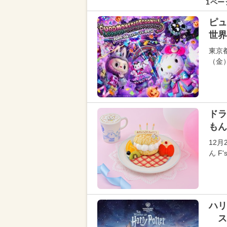
1ペー
ピュ
世界
東京
（金
ドラ
もん
12
ん F
ハリ
ス