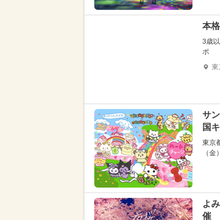
本格
3歳
ポ
東
サン
国キ
東京
（金
よみ
催 