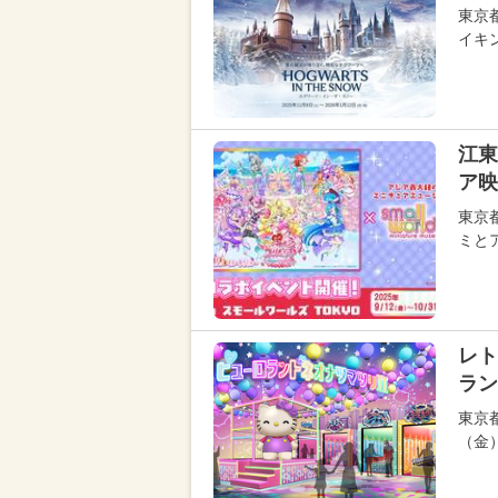
東京
イキ
江東
ア映
東京
ミと
レト
ラン
東京
（金