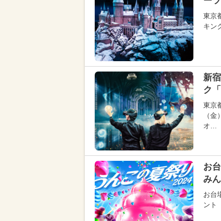
ーツ
東京
キン
新宿
ク「
東京
（金
オ…
お
みん
お台
ント「