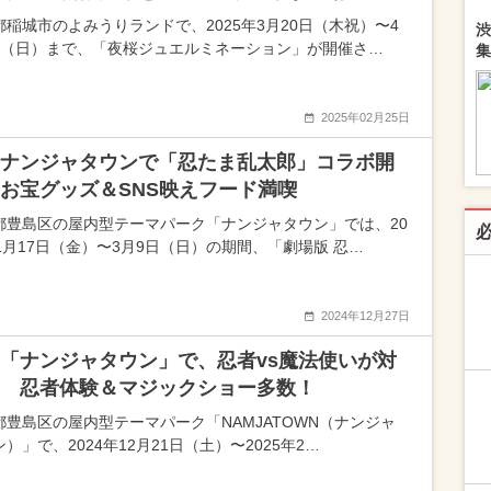
都稲城市のよみうりランドで、2025年3月20日（木祝）〜4
渋
日（日）まで、「夜桜ジュエルミネーション」が開催さ…
集
2025年02月25日
ナンジャタウンで「忍たま乱太郎」コラボ開
お宝グッズ＆SNS映えフード満喫
都豊島区の屋内型テーマパーク「ナンジャタウン」では、20
年1月17日（金）〜3月9日（日）の期間、「劇場版 忍…
2024年12月27日
「ナンジャタウン」で、忍者vs魔法使いが対
 忍者体験＆マジックショー多数！
都豊島区の屋内型テーマパーク「NAMJATOWN（ナンジャ
）」で、2024年12月21日（土）〜2025年2…