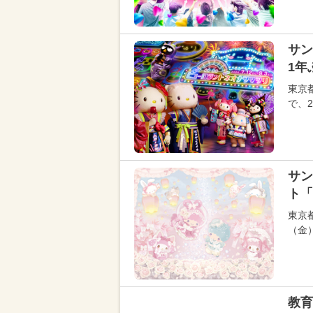
サン
1年
東京
で、
サン
ト「M
東京
（金
教育