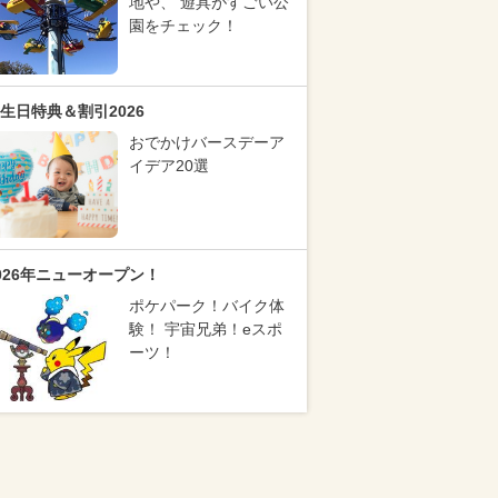
地や、 遊具がすごい公
園をチェック！
生日特典＆割引2026
おでかけバースデーア
イデア20選
026年ニューオープン！
ポケパーク！バイク体
験！ 宇宙兄弟！eスポ
ーツ！