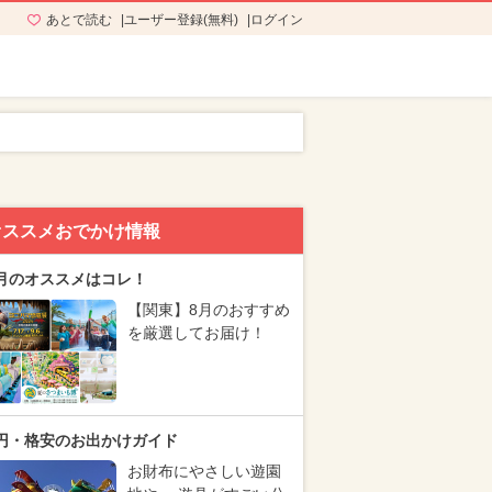
あとで読む
ユーザー登録(無料)
ログイン
オススメおでかけ情報
月のオススメはコレ！
【関東】8月のおすすめ
を厳選してお届け！
円・格安のお出かけガイド
お財布にやさしい遊園