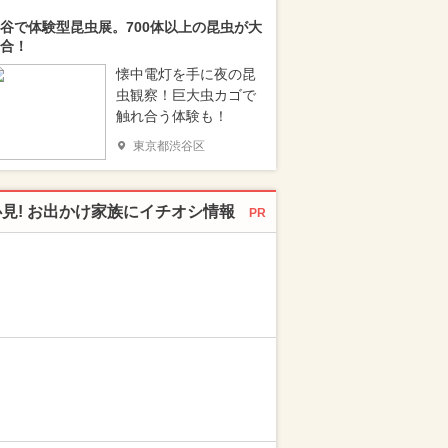
谷で体験型昆虫展。700体以上の昆虫が大
合！
懐中電灯を手に夜の昆
虫観察！巨大虫カゴで
触れ合う体験も！
東京都渋谷区
必見! お出かけ家族にイチオシ情報
PR