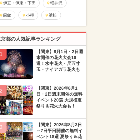
伊豆・伊東・下田
軽井沢
函館
小樽
浜松
東京都の人気記事ランキング
【関東】8月1日・2日週
1
末開催の花火大会16
選！水中花火・尺五寸
玉・ナイアガラ花火も
【関東】2026年8月1
2
日・2日週末開催の無料
イベント20選 大規模夏
祭り＆花火大会も！
【関東】2026年8月3日
3
～7日平日開催の無料イ
ベント18選 夏祭り＆花