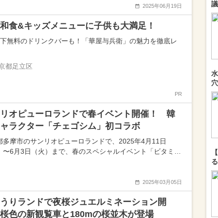
議
2025年06月19日
和食&キッズメニューに子供も大満足！
以下無料のドリンクバーも！「華屋与兵衛」の魅力を徹底レ
京都足立区
水
穴
PR
リオピューロランドで春イベント開催！ 韓
ャラクター「チェゴシム」初コラボ
都多摩市のサンリオピューロランドで、2025年4月11日
）〜6月3日（火）まで、春のスペシャルイベント「ビタミ…
【
る
2025年03月05日
うりランドで夜桜ジュエルミネーション開
桜色の新観覧車と180mの桜並木が登場