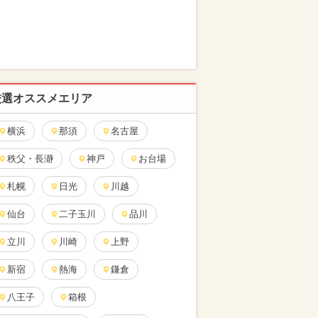
厳選オススメエリア
横浜
那須
名古屋
秩父・長瀞
神戸
お台場
札幌
日光
川越
仙台
二子玉川
品川
立川
川崎
上野
新宿
熱海
鎌倉
八王子
箱根