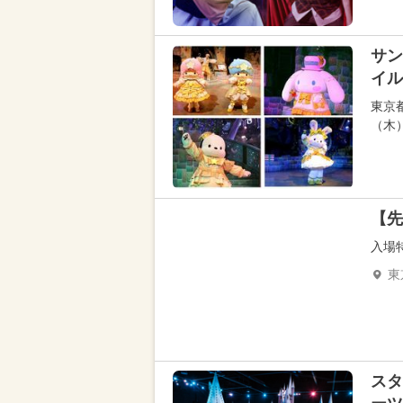
サン
イル
東京
（木
【先
入場
東
スタ