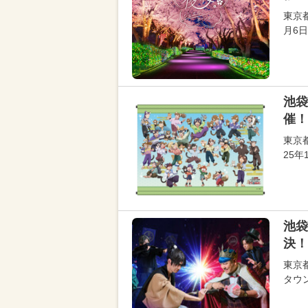
東京
月6
池袋
催！
東京
25
池袋
決！
東京
タウン