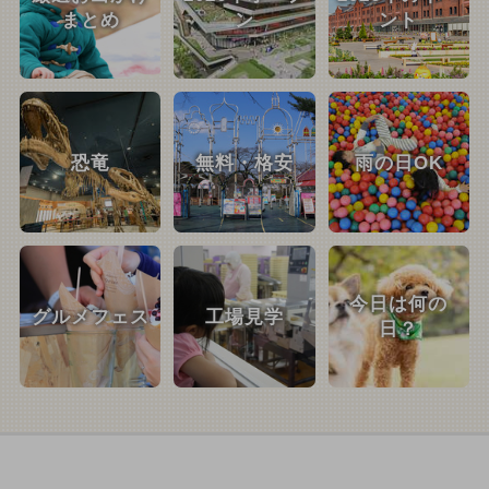
まとめ
ン
ント
恐竜
無料・格安
雨の日OK
今日は何の
グルメフェス
工場見学
日？