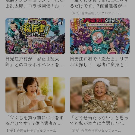
ま乱太郎」コラボ開催！お宝
るだけです」7億当選者が続
グッズ＆SNS映えフード満喫
出
【PR】合同会社デジタルファーム
日光江戸村が「忍たま乱太
日光江戸村で「忍たま」リア
郎」とのコラボイベントを開
ル宝探し！ 忍者に変身もで
催！
きる
「宝くじを買う前に〇〇をす
「どうせ当たらない」と思っ
るだけです」7億当選者が続
てた私が本当に当選した“買
出
い方”がこれ
【PR】合同会社デジタルファーム
【PR】合同会社デジタルファーム