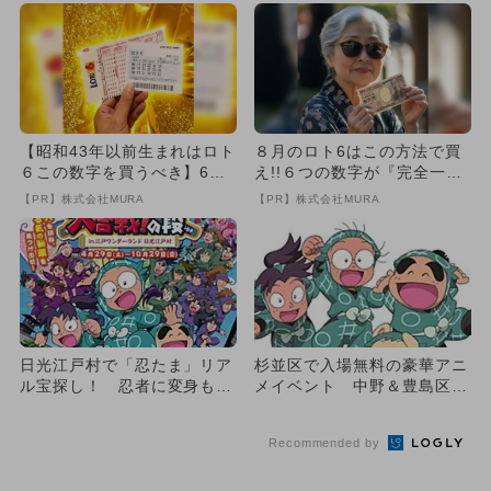
【昭和43年以前生まれはロト
８月のロト6はこの方法で買
６この数字を買うべき】6つ
え!!６つの数字が『完全一
の数字が「完全一致」する
致』する方法
【PR】株式会社MURA
【PR】株式会社MURA
方...
日光江戸村で「忍たま」リア
杉並区で入場無料の豪華アニ
ル宝探し！ 忍者に変身もで
メイベント 中野＆豊島区も
きる
合同開催
Recommended by