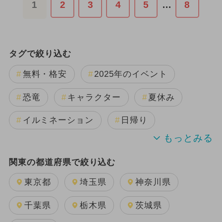
1
2
3
4
5
…
8
タグで絞り込む
無料・格安
2025年のイベント
恐竜
キャラクター
夏休み
イルミネーション
日帰り
2024年のイベント
春休み
関東の都道府県で絞り込む
GW(ゴールデンウィーク)
花火
東京都
埼玉県
神奈川県
クリスマス
ハロウィン
千葉県
栃木県
茨城県