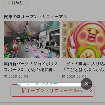
2024年4月のイベント
ディズニー
群馬県
桜・お花見
2024年3月のイベント
関東の新オープン・リニューアル
2024年8月のイベント
2024年2月のイベント
2024年5月のイベント
2024年9月のイベント
屋内新パーク「ジョイポリス
コビトの世界に入り込
ディズニーリゾート
スポーツX」がお台場に誕
「こびとはくぶつかん
生！ ARやトランポリンで
玉に8/12グランドオ
2026-08-06
2026-08-03
2023年12月のイベント
遊べる
定
×
2024年7月のイベント
冬休み
新オープン・リニューアルへ
夏休み（日帰り）