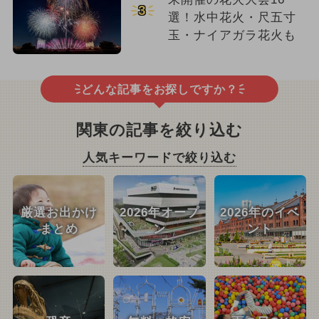
3
選！水中花火・尺五寸
玉・ナイアガラ花火も
どんな記事をお探しですか？
関東の記事を絞り込む
人気キーワードで絞り込む
厳選お出かけ
2026年オープ
2026年のイベ
まとめ
ン
ント