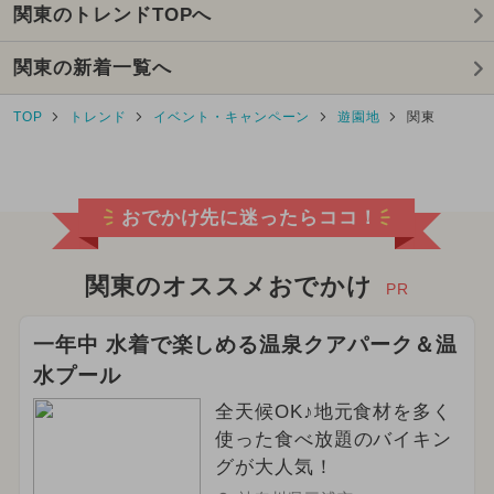
関東のトレンドTOPへ
2024年10月のイベント
関東の新着一覧へ
2024年1月のイベント
TOP
トレンド
イベント・キャンペーン
遊園地
関東
2023年11月のイベント
絶景
2025年8月のイベント
おでかけ先に迷ったらココ！
ご当地グルメ・限定メニュー
2025年1月のイベント
水遊び
関東のオススメおでかけ
PR
2024年11月のイベント
一年中 水着で楽しめる温泉クアパーク＆温
水プール
2025年7月のイベント
全天候OK♪地元食材を多く
2024年12月のイベント
使った食べ放題のバイキン
グが大人気！
2024年6月のイベント