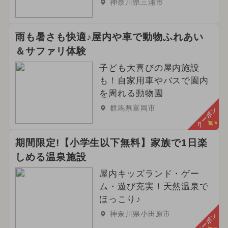
神奈川県三浦市
2025年3月のイベント
雨も暑さも快適♪屋内や車で動物ふれあい
夏休み（涼しい）
＆サファリ体験
2025年9月のイベント
子ども大喜びの屋内施設
も！自家用車やバスで園内
2025年10月のイベント
お正月
を周れる動物園
群馬県富岡市
クーポン
2025年4月のイベント
2025年6月のイベント
期間限定!【小学生以下無料】家族で1日楽
しめる温泉施設
2025年2月のイベント
屋内キッズランド・ゲー
2025年5月のイベント
雨の日OK
ム・遊び充実！天然温泉で
ほっこり♪
室内遊び場
ワークショップ
神奈川県小田原市
クーポン