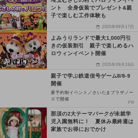
埼玉むさしの村でハロウィンイベ
ント 全身仮装でプレゼント&親
子で楽しむ工作体験も
2025年09月17日
よみうりランドで最大1,000円引
きの仮装割引 親子で楽しめるハ
ロウィンイベント開催
2025年09月16日
親子で学ぶ鉄道信号ゲーム8/8-9
開催
要予約制イベント／さいたまプラザノー
スで開催
PR
那須の2大テーマパークが未就学
児入園無料に！ 夏休み最終週は
家族でお得におでかけ