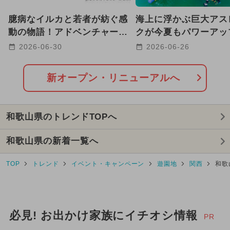
2023年11月のイベント
アート
臆病なイルカと若者が紡ぐ感
海上に浮かぶ巨大アス
絶景
春休み
2021年のイベント
動の物語！アドベンチャーワ
クが今夏もパワーア
ールドで新生マリンライブ開
和歌山の夏を全力で楽
2026-06-30
2026-06-26
2022年のイベント
2023年のイベント
幕
新オープン・リニューアルへ
和歌山県のトレンドTOPへ
和歌山県の新着一覧へ
TOP
トレンド
イベント・キャンペーン
遊園地
関西
和歌
必見! お出かけ家族にイチオシ情報
PR