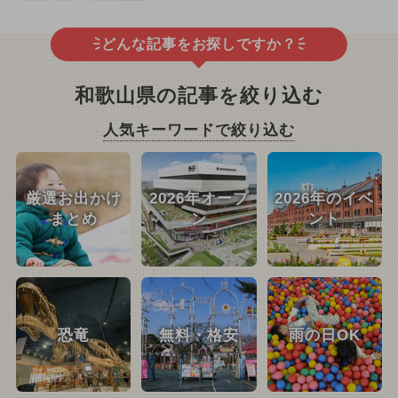
どんな記事をお探しですか？
和歌山県の記事を絞り込む
人気キーワードで絞り込む
厳選お出かけ
2026年オープ
2026年のイベ
まとめ
ン
ント
恐竜
無料・格安
雨の日OK