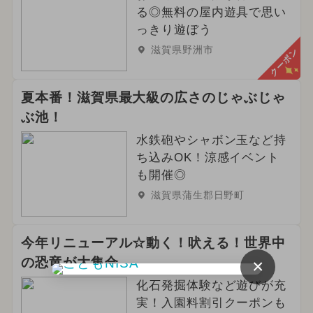
る◎無料の屋内遊具で思い
っきり遊ぼう
滋賀県野洲市
クーポン
夏本番！滋賀県最大級の広さのじゃぶじゃ
ぶ池！
水鉄砲やシャボン玉など持
ち込みOK！涼感イベント
も開催◎
滋賀県蒲生郡日野町
今年リニューアル☆動く！吠える！世界中
の恐竜が大集合
×
化石発掘体験など遊びが充
実！入園料割引クーポンも