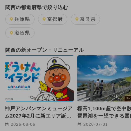
クリスマス
冬休み
関西の都道府県で絞り込む
2024年5月のイベント
グルメフェス
兵庫県
京都府
奈良県
2017年のイベント
2019年のイベント
滋賀県
関西の新オープン・リニューアル
神戸アンパンマンミュージア
標高1,100m超で空中
ム2027年2月に新エリア誕生
琵琶湖を一望できる国
へ 海と冒険がテーマ！
220mの絶景吊り橋が
2026-08-06
2026-07-31
【滋賀】