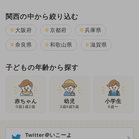
関西の中から絞り込む
大阪府
京都府
兵庫県
奈良県
和歌山県
滋賀県
子どもの年齢から探す
幼児
赤ちゃん
小学生
3歳4歳5歳
0歳1歳2歳
6歳〜
Twitter＠いこーよ