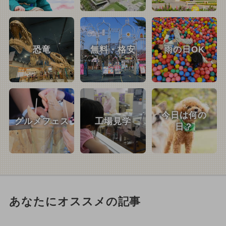
恐竜
無料・格安
雨の日OK
今日は何の
グルメフェス
工場見学
日？
あなたにオススメの記事