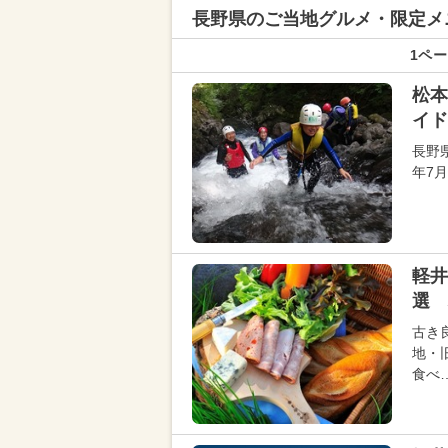
長野県の
ご当地グルメ・限定メ
1ペー
松本
イド
長野
年7
軽井
選 
古き
地・
食べ