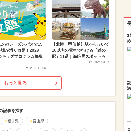
3
め
モンのシーズンパスで15
【北陸・甲信越】駅から歩いて
場が滑り放題！2026-
10以内の電車で行ける「道の
SDキッズプログラム募集
駅」11選｜海絶景スポットも
2026-08-06
2026-08-06
もっと見る
親
満
の記事を探す
福井県
富山県
見