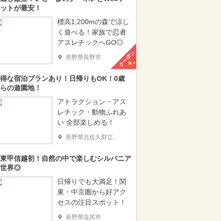
ットが最安！
標高1,200mの森で涼し
く遊べる！家族で忍者
アスレチックへGO◎
クーポン
長野県長野市
得な宿泊プランあり！日帰りもOK！0歳
らの遊園地！
アトラクション・アス
レチック・動物ふれあ
い 全部楽しめる！
長野県北佐久郡立科町
東甲信越初！自然の中で楽しむシルバニア
世界◎
日帰りでも大満足！関
東・中京圏から好アク
セスの注目スポット！
長野県塩尻市