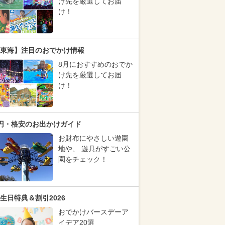
け先を厳選してお届
け！
東海】注目のおでかけ情報
8月におすすめのおでか
け先を厳選してお届
け！
円・格安のお出かけガイド
お財布にやさしい遊園
地や、 遊具がすごい公
園をチェック！
生日特典＆割引2026
おでかけバースデーア
イデア20選