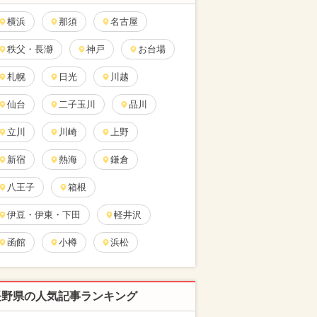
横浜
那須
名古屋
秩父・長瀞
神戸
お台場
札幌
日光
川越
仙台
二子玉川
品川
立川
川崎
上野
新宿
熱海
鎌倉
八王子
箱根
伊豆・伊東・下田
軽井沢
函館
小樽
浜松
長野県の人気記事ランキング