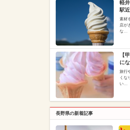
軽
駅近
素材
店が
な…
【甲
にな
旅行
くな
い…
長野県の新着記事