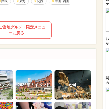
関東
東海
関西
中国･四国
ケ
ご当地グルメ・限定メニュ
ーに戻る
お
か
関
の
ープン
2026年のイベント
恐竜