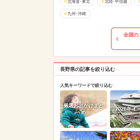
北海道･東北
北陸･甲信越
九州･沖縄
全国の
長野県の記事を絞り込む
人気キーワードで絞り込む
厳選お出かけまと
2026年オ
め