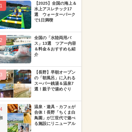
【2025】全国の海上＆
1
水上アスレチック17
選 ウォーターパーク
で1日満喫
全国の「水陸両用バ
2
ス」13選 ツアー内容
＆料金＆おすすめも紹
介
【長野】早朝オープン
3
の「朝風呂」に入れる
スーパー銭湯＆温泉7
選！親子で湯めぐり
温泉・遊具・カフェが
4
合体！長野「ちくま白
鳥園」が三世代で遊べ
る施設にリニューアル