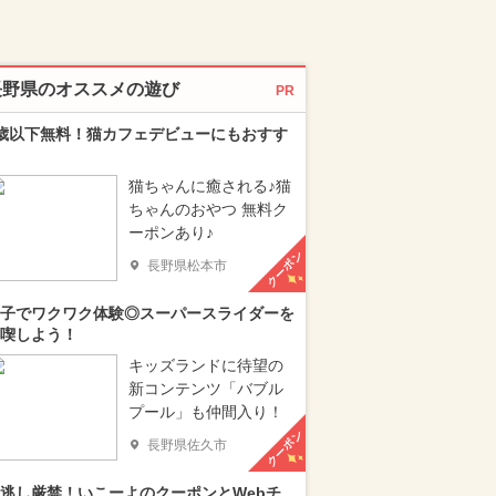
長野県のオススメの遊び
PR
歳以下無料！猫カフェデビューにもおすす
猫ちゃんに癒される♪猫
ちゃんのおやつ 無料ク
ーポンあり♪
クーポン
長野県松本市
子でワクワク体験◎スーパースライダーを
喫しよう！
キッズランドに待望の
新コンテンツ「バブル
プール」も仲間入り！
クーポン
長野県佐久市
逃し厳禁！いこーよのクーポンとWebチ