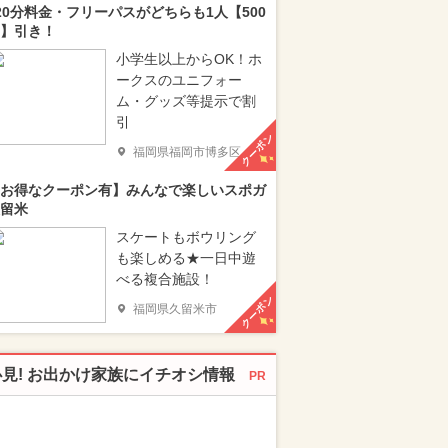
20分料金・フリーパスがどちらも1人【500
】引き！
小学生以上からOK！ホ
ークスのユニフォー
ム・グッズ等提示で割
引
クーポン
福岡県福岡市博多区
お得なクーポン有】みんなで楽しいスポガ
留米
スケートもボウリング
も楽しめる★一日中遊
べる複合施設！
クーポン
福岡県久留米市
必見! お出かけ家族にイチオシ情報
PR