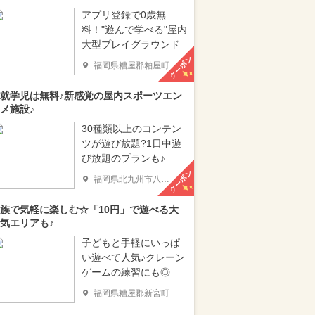
アプリ登録で0歳無
料！"遊んで学べる"屋内
大型プレイグラウンド
クーポン
福岡県糟屋郡粕屋町
就学児は無料♪新感覚の屋内スポーツエン
メ施設♪
30種類以上のコンテン
ツが遊び放題?1日中遊
び放題のプランも♪
クーポン
福岡県北九州市八幡西区
族で気軽に楽しむ☆「10円」で遊べる大
気エリアも♪
子どもと手軽にいっぱ
い遊べて人気♪クレーン
ゲームの練習にも◎
福岡県糟屋郡新宮町