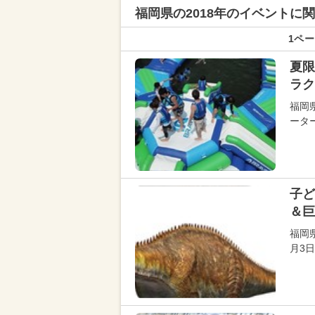
福岡県の
2018年のイベントに
1ペー
夏限
ラク
福岡
ータ
子ど
＆巨
福岡
月3