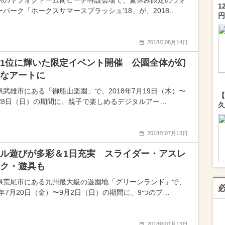
県のヤフオクドーム前ビーチ特設会場で、夏休み限定のウォ
1
ーパーク「ホークスサマースプラッシュ'18」が、2018…
円
2018年08月14日
1位に輝いた限定イベント開催 公園全体が幻
なアートに
県武雄市にある「御船山楽園」で、2018年7月19日（木）〜
【
月28日（日）の期間に、親子で楽しめるデジタルアー…
久
2018年07月13日
ル遊びが多彩＆1日充実 スライダー・アスレ
ク・遊具も
県荒尾市にある九州最大級の遊園地「グリーンランド」で、
18年7月20日（金）〜9月2日（日）の期間に、9つのプ…
2018年07月13日