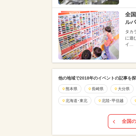
全国
ルパ
タカ
に遊
イ…
他の地域で2018年のイベントの記事を
熊本県
長崎県
大分県
北海道･東北
北陸･甲信越
全国の