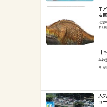
子ど
＆巨
福岡
月3
【キ
年齢
福
人気
ョー