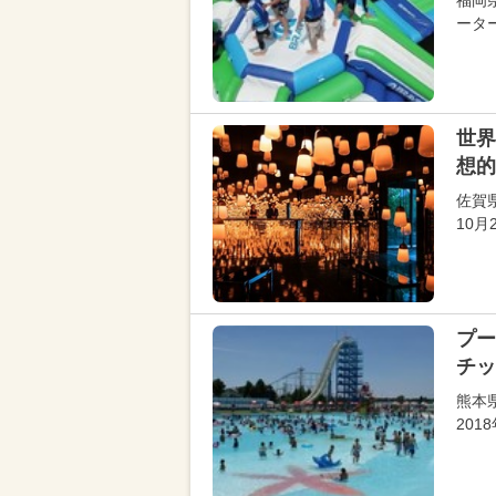
福岡
ータ
世界
想的
佐賀
10
プー
チッ
熊本
20