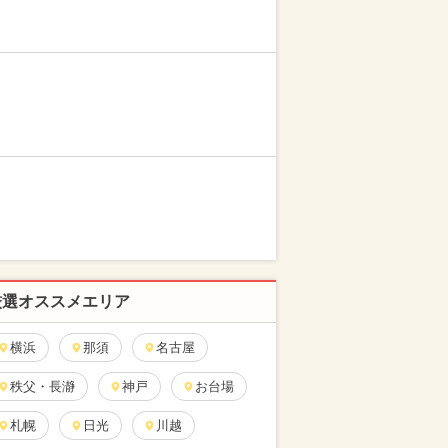
厳選オススメエリア
横浜
那須
名古屋
秩父・長瀞
神戸
お台場
札幌
日光
川越