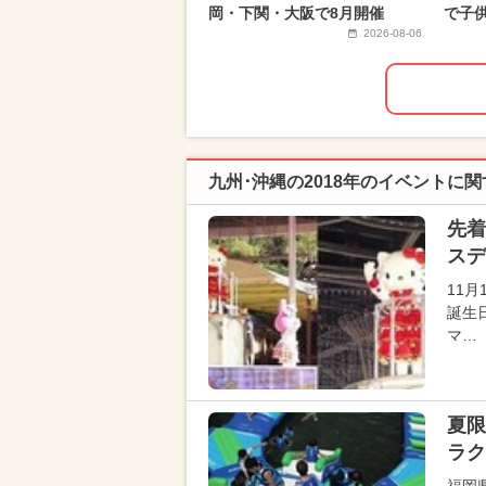
岡・下関・大阪で8月開催
で子
2026-08-06
九州･沖縄の2018年のイベントに
先着
スデ
11
誕生
マ…
夏限
ラク