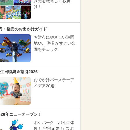
け先を厳選してお届
け！
円・格安のお出かけガイド
お財布にやさしい遊園
地や、 遊具がすごい公
園をチェック！
生日特典＆割引2026
おでかけバースデーア
イデア20選
026年ニューオープン！
ポケパーク！バイク体
験！ 宇宙兄弟！eスポ