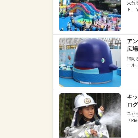
大分
ド」
アン
広場
福岡
ール
キッ
ログ
子ど
「Ki