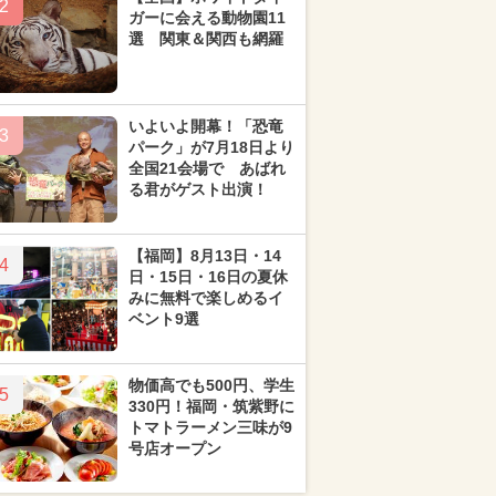
2
ガーに会える動物園11
選 関東＆関西も網羅
いよいよ開幕！「恐竜
3
パーク」が7月18日より
全国21会場で あばれ
る君がゲスト出演！
【福岡】8月13日・14
4
日・15日・16日の夏休
みに無料で楽しめるイ
ベント9選
物価高でも500円、学生
5
330円！福岡・筑紫野に
トマトラーメン三味が9
号店オープン