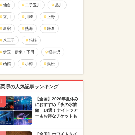
仙台
二子玉川
品川
立川
川崎
上野
新宿
熱海
鎌倉
八王子
箱根
伊豆・伊東・下田
軽井沢
函館
小樽
浜松
福岡県の人気記事ランキング
【全国】2026年夏休み
1
におすすめ「夜の水族
館」14選！ナイトツア
ー＆お得なチケットも
【全国】ホワイトタイ