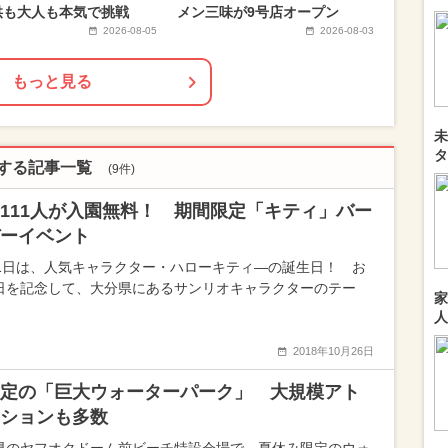
供も大人も本気で挑戦
メン三味が9号店オープン
2026-08-05
2026-08-03
もっと見る
未
タ
関する記事一覧
(9件)
111人が入園無料！ 期間限定「キティ」バー
ーイベント
月1日は、人気キャラクター・ハローキティ—の誕生日！ お
日を記念して、大分県にあるサンリオキャラクターのテー
家
人
2018年10月26日
定の「巨大ウォーターパーク」 大規模アト
ションも多数