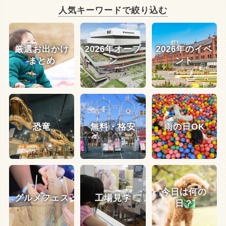
人気キーワードで絞り込む
厳選お出かけ
2026年オープ
2026年のイベ
まとめ
ン
ント
恐竜
無料・格安
雨の日OK
今日は何の
グルメフェス
工場見学
日？