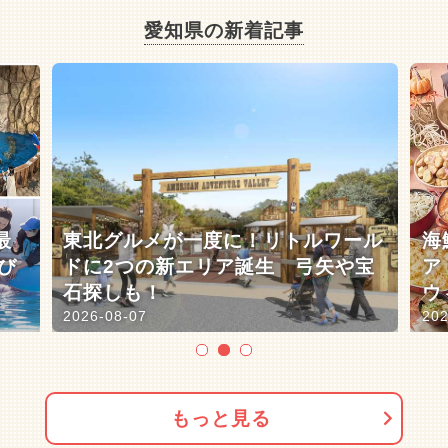
愛知県の新着記事
最
東北グルメが一度に！リトルワール
海
び
ドに2つの新エリア誕生 弓矢や宝
ア
石探しも！
ウ
2026-08-07
202
もっと見る