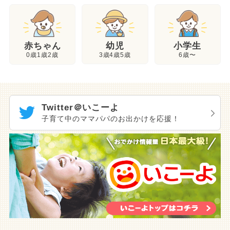
幼児
赤ちゃん
小学生
3歳4歳5歳
0歳1歳2歳
6歳〜
Twitter＠いこーよ
子育て中のママパパのお出かけを応援！