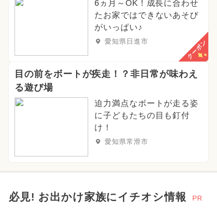
6ヵ月～OK！成長に合わせ
たお家ではできないあそび
がいっぱい♪
愛知県日進市
クーポン
目の前をボートが疾走！？非日常が味わえ
る遊び場
迫力満点なボートが走る姿
に子どもたちの目も釘付
け！
愛知県常滑市
必見! お出かけ家族にイチオシ情報
PR