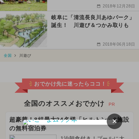
2018年12月28日
岐阜に「清流長良川あゆパーク」
誕生！ 川遊び＆つかみ取りも
2018年06月18日
全国
川遊び
おでかけ先に迷ったらココ！
全国のオススメおでかけ
PR
×
超豪華！8組最大24名様「ヒルトン」8施設
の無料宿泊券
1泊朝食付き！プールに大