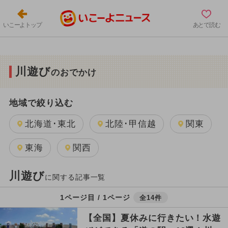
いこーよトップ
あとで読む
川遊び
のおでかけ
地域で絞り込む
北海道･東北
北陸･甲信越
関東
東海
関西
川遊び
に関する記事一覧
1ページ目 / 1ページ
全14件
【全国】夏休みに行きたい！水遊