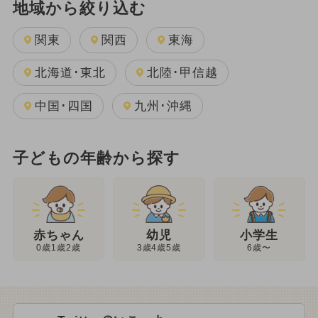
地域から絞り込む
関東
関西
東海
北海道･東北
北陸･甲信越
中国･四国
九州･沖縄
子どもの年齢から探す
幼児
赤ちゃん
小学生
3歳4歳5歳
0歳1歳2歳
6歳〜