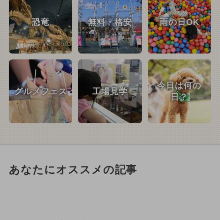
恐竜
無料・格安
雨の日OK
今日は何の
グルメフェス
工場見学
日？
あなたにオススメの記事