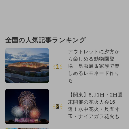
全国の人気記事ランキング
アウトレットに夕方か
ら楽しめる動物園登
場 昆虫展＆家族で楽
1
しめるレモネード作り
も
【関東】8月1日・2日週
末開催の花火大会16
2
選！水中花火・尺五寸
玉・ナイアガラ花火も