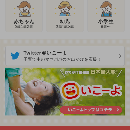
幼児
赤ちゃん
小学生
3歳4歳5歳
0歳1歳2歳
6歳〜
Twitter＠いこーよ
子育て中のママパパのお出かけを応援！