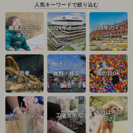
人気キーワードで絞り込む
厳選お出かけ
2026年オープ
2026年のイベ
まとめ
ン
ント
恐竜
無料・格安
雨の日OK
今日は何の
グルメフェス
工場見学
日？