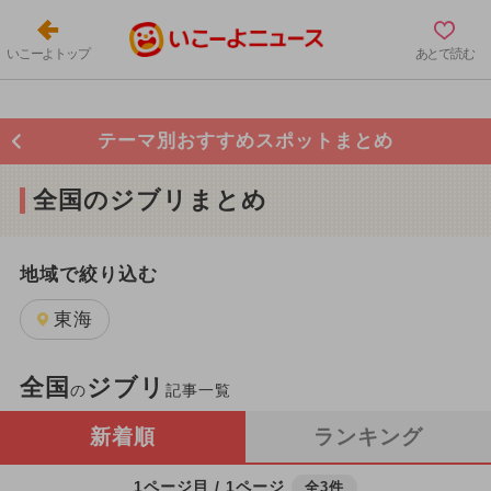
いこーよトップ
あとで読む
テーマ別おすすめスポットまとめ
全国のジブリまとめ
地域で絞り込む
東海
全国
ジブリ
の
記事一覧
新着順
ランキング
1ページ目 / 1ページ
全3件