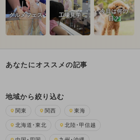
今日は何の
グルメフェス
工場見学
日？
あなたにオススメの記事
地域から絞り込む
関東
関西
東海
北海道･東北
北陸･甲信越
中国･四国
九州･沖縄