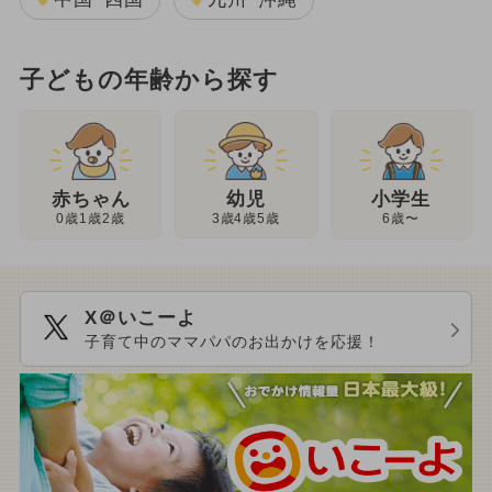
子どもの年齢から探す
幼児
赤ちゃん
小学生
3歳4歳5歳
0歳1歳2歳
6歳〜
X＠いこーよ
子育て中のママパパのお出かけを応援！