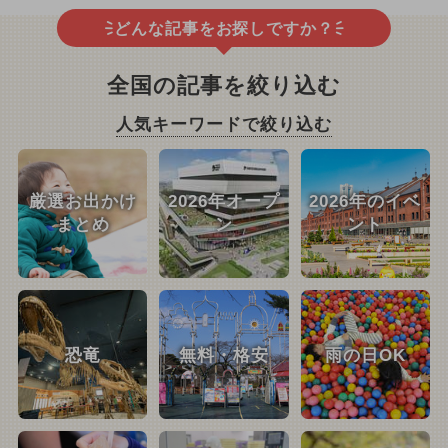
どんな記事をお探しですか？
全国の記事を絞り込む
人気キーワードで絞り込む
厳選お出かけ
2026年オープ
2026年のイベ
まとめ
ン
ント
恐竜
無料・格安
雨の日OK