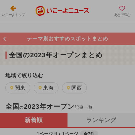
いこーよトップ
あとで読む
テーマ別おすすめスポットまとめ
全国の2023年オープンまとめ
地域で絞り込む
関東
東海
関西
全国
2023年オープン
の
記事一覧
新着順
ランキング
1ページ目 / 1ページ
全7件