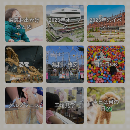
厳選お出かけ
2026年オープ
2026年のイベ
まとめ
ン
ント
恐竜
無料・格安
雨の日OK
今日は何の
グルメフェス
工場見学
日？