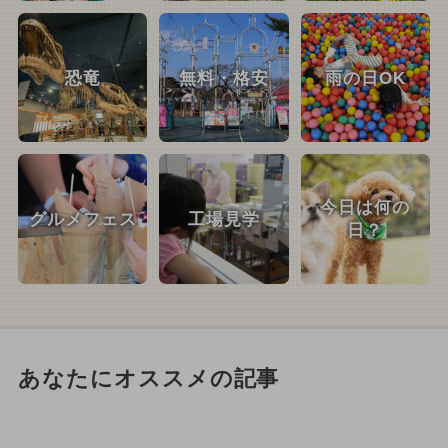
恐竜
無料・格安
雨の日OK
今日は何の
グルメフェス
工場見学
日？
あなたにオススメの記事