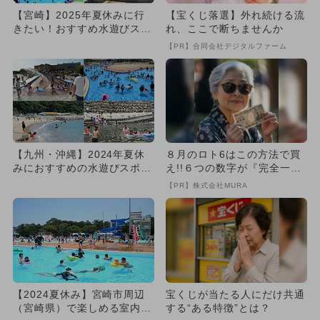
【宮崎】2025年夏休みに行
【宝くじ落選】外れ続ける流
きたい！おすすめ水遊びスポ
れ、ここで断ちませんか
ット10選 人気＆穴場＆無...
【PR】合同会社デジタルファーム
【九州・沖縄】2024年夏休
８月のロト6はこの方法で買
みにおすすめの水遊びスポッ
え!!６つの数字が『完全一
ト15選 人気＆穴場＆無料...
致』する方法
【PR】株式会社MURA
【2024夏休み】宮崎市周辺
宝くじが当たる人にだけ共通
（宮崎県）で楽しめる室内・
する“ある特徴”とは？