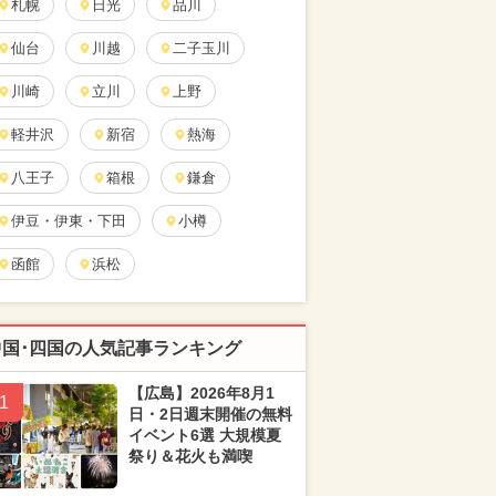
札幌
日光
品川
仙台
川越
二子玉川
川崎
立川
上野
軽井沢
新宿
熱海
八王子
箱根
鎌倉
伊豆・伊東・下田
小樽
函館
浜松
中国･四国の人気記事ランキング
【広島】2026年8月1
1
日・2日週末開催の無料
イベント6選 大規模夏
祭り＆花火も満喫