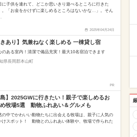
日に子供を連れて、どこか思いきり遊べるところに行きた
」。「お金をかけずに楽しめるところはないかな…」。そん
…
2025年04月24日
きあり】気兼ねなく楽しめる 一棟貸し宿
心のある室内！清潔で備品充実！最大10名宿泊できます
知県長岡郡本山町
PR
島】2025GWに行きたい！親子で楽しめるお
め牧場5選 動物ふれあい＆グルメも
然の中でかわいい動物たちに出会える牧場は、親子に人気の
かけスポット！ 動物とのふれあい体験や、牧場で作られた