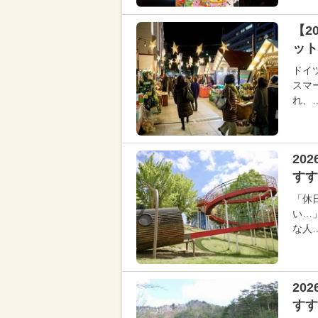
【2
ット
ドイ
スマ
れ、
20
すす
「休
い…
な人
20
す