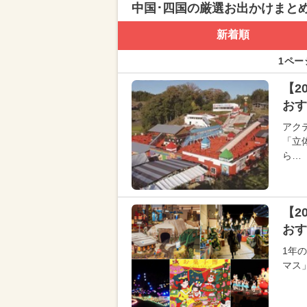
中国･四国の厳選お出かけまと
新着順
1ペー
【2
おす
アク
「立
ら…
【2
おす
1年
マス