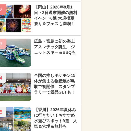
【岡山】2026年8月1
2
日・2日週末開催の無料
イベント6選 大規模夏
祭り＆フェスも満喫！
広島・宮島に初の海上
3
アスレチック誕生 ジ
ェットスキー＆BBQも
全国の推しポケモン15
4
体が集まる物産展が鳥
取で初開催 スタンプ
ラリーで景品GETも！
【香川】2026年夏休み
5
に行きたい！おすすめ
水遊びスポット9選 人
気＆穴場＆無料も