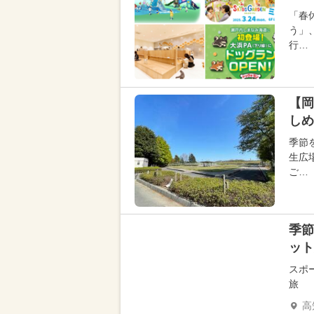
「春
う」
行…
【岡
しめ
季節
生広
ご…
季節
ット
スポ
旅
高