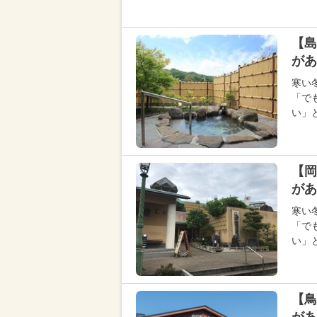
【島
があ
寒い
「で
い」
【岡
があ
寒い
「で
い」
【鳥