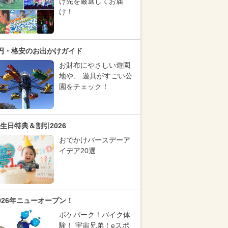
け先を厳選してお届
け！
円・格安のお出かけガイド
お財布にやさしい遊園
地や、 遊具がすごい公
園をチェック！
生日特典＆割引2026
おでかけバースデーア
イデア20選
026年ニューオープン！
ポケパーク！バイク体
験！ 宇宙兄弟！eスポ