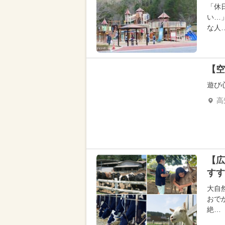
「休
い…
な人
【空
遊び
高
【広
すす
大自
おで
絶…