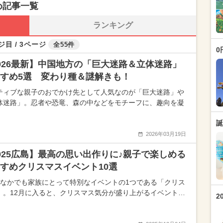
め記事一覧
ランキング
ジ目 / 3ページ
全55件
0
026最新】中国地方の「巨大迷路＆立体迷路」
すめ5選 変わり種＆謎解きも！
ティブな親子のおでかけ先として人気なのが「巨大迷路」や
体迷路」。忍者や恐竜、森の中などをモチーフに、趣向を凝
誕
2026年03月19日
025広島】最高の思い出作りに♪親子で楽しめる
すめクリスマスイベント10選
のなかでも家族にとって特別なイベントの1つである「クリス
」。12月に入ると、クリスマス気分が盛り上がるイベント…
2