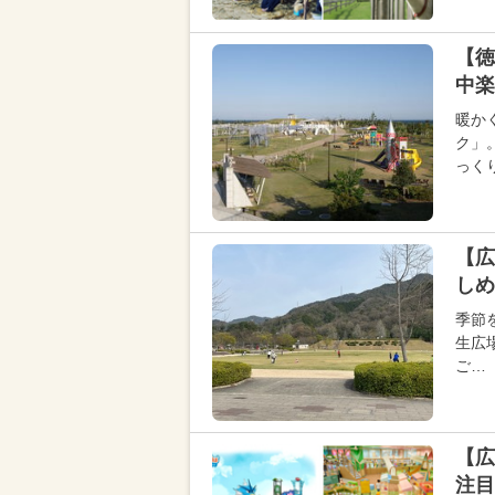
【徳
中楽
暖か
ク」
っく
【広
しめ
季節
生広
ご…
【広
注目