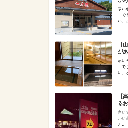
があ
寒い
「で
い」
【山
があ
寒い
「で
い」
【高
るお
寒い
かい
ん…