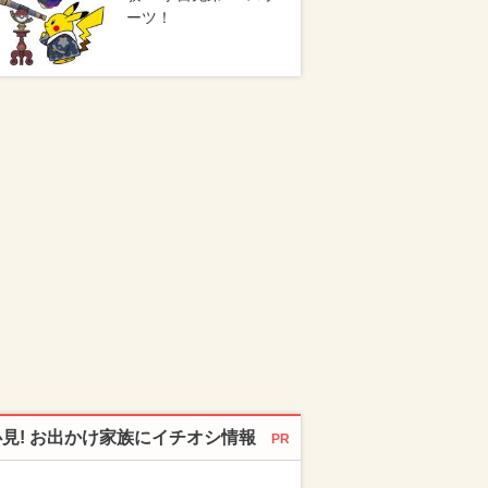
ーツ！
必見! お出かけ家族にイチオシ情報
PR