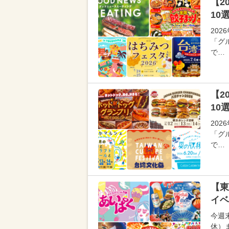
【2
10
20
「グ
で…
【2
10
20
「グ
で…
【東
イベ
今週
休）