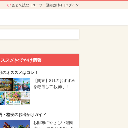
あとで読む
ユーザー登録(無料)
ログイン
オススメおでかけ情報
月のオススメはコレ！
【関東】8月のおすすめ
を厳選してお届け！
円・格安のお出かけガイド
お財布にやさしい遊園