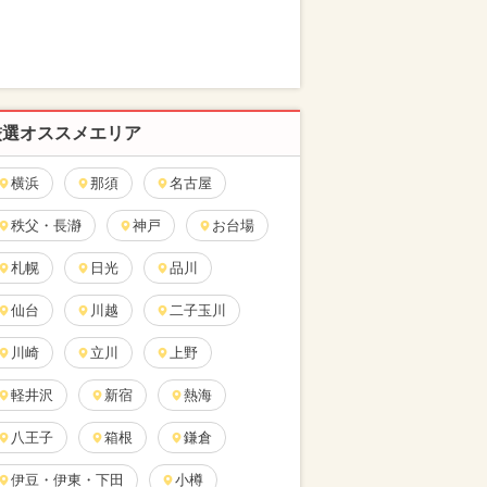
厳選オススメエリア
横浜
那須
名古屋
秩父・長瀞
神戸
お台場
札幌
日光
品川
仙台
川越
二子玉川
川崎
立川
上野
軽井沢
新宿
熱海
八王子
箱根
鎌倉
伊豆・伊東・下田
小樽