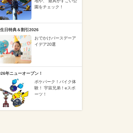
地や、 遊具がすごい公
園をチェック！
生日特典＆割引2026
おでかけバースデーア
イデア20選
026年ニューオープン！
ポケパーク！バイク体
験！ 宇宙兄弟！eスポ
ーツ！