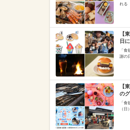
れる
【東
日に
「食
謝の
【東
のグ
「食欲
（日