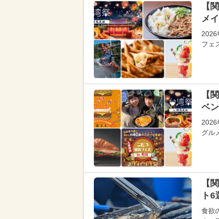
【関
メイ
20
フェ
【関
ベン
20
グル
【関
ト6
食欲