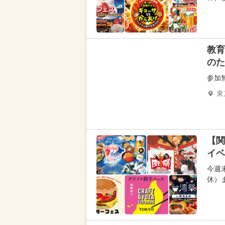
教育
のた
参加
東
【関
イベ
今週
休）