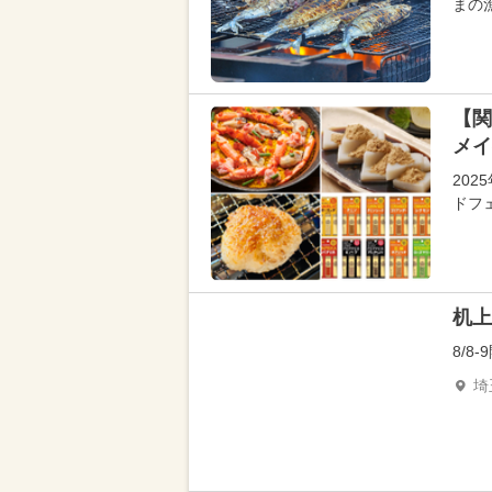
まの
【関
メイ
20
ドフ
机上
8/
埼