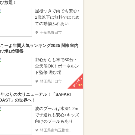
び放題！
屋根つきで雨でも安心♪
2歳以下は無料ではじめ
ての動物ふれあい
千葉県野田市
こーよ年間人気ランキング2025 関東室内
び場1位獲得
都心からも車で30分・
全天候OK！ボーネルン
ド監修 遊び場
クーポン
埼玉県川口市
6年ぶりの大リニューアル！「SAFARI
OAST」の世界へ！
波のプールは水深1.2m
で子連れも安心♪キッズ
向けのプールもあり
埼玉県南埼玉郡宮代町