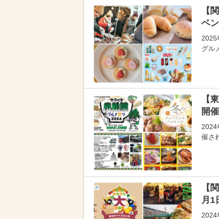
【関
ベン
20
グル
【東
開催
20
催さ
【関
月1
20