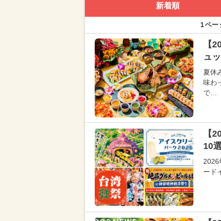
新着順
1ペー
【2
ュッ
夏休
味わ
で…
【2
10
20
ード