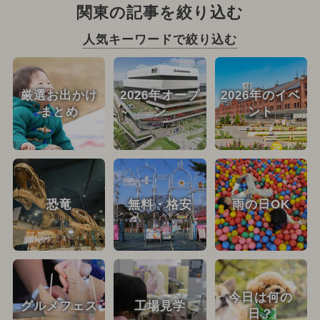
関東の記事を絞り込む
人気キーワードで絞り込む
厳選お出かけ
2026年オープ
2026年のイベ
まとめ
ン
ント
恐竜
無料・格安
雨の日OK
今日は何の
グルメフェス
工場見学
日？