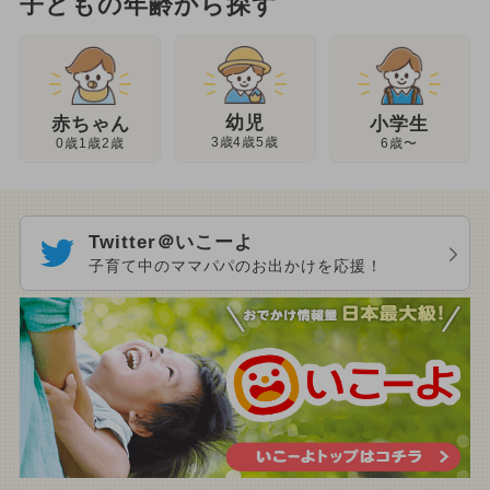
子どもの年齢から探す
幼児
赤ちゃん
小学生
3歳4歳5歳
0歳1歳2歳
6歳〜
Twitter＠いこーよ
子育て中のママパパのお出かけを応援！