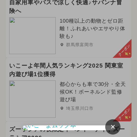
自家用車やバスで涼しく快適♪サバンナ冒
険へ
100種以上の動物とゼロ距
離！ふれあいやエサやり体
験も♪
群馬県富岡市
クーポン
いこーよ年間人気ランキング2025 関東室
内遊び場1位獲得
都心からも車で30分・全天
候OK！ボーネルンド監修
遊び場
埼玉県川口市
クーポン
×
ズーラシアの夜限定イベント『ナイトズー