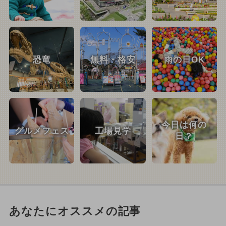
恐竜
無料・格安
雨の日OK
今日は何の
グルメフェス
工場見学
日？
あなたにオススメの記事