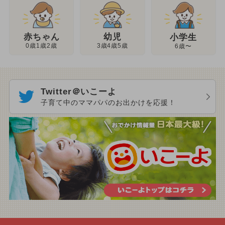
幼児
赤ちゃん
小学生
3歳4歳5歳
0歳1歳2歳
6歳〜
Twitter＠いこーよ
子育て中のママパパのお出かけを応援！