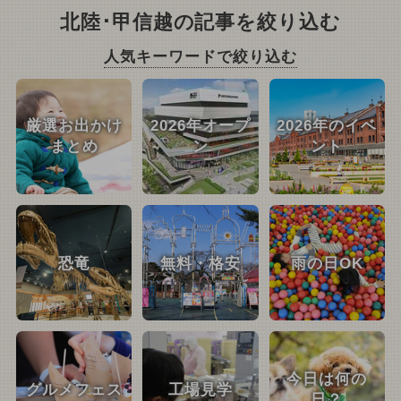
北陸･甲信越の記事を絞り込む
人気キーワードで絞り込む
厳選お出かけ
2026年オープ
2026年のイベ
まとめ
ン
ント
恐竜
無料・格安
雨の日OK
今日は何の
グルメフェス
工場見学
日？