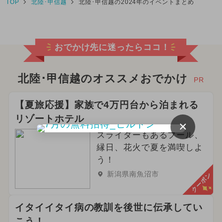
TOP
北陸･甲信越
北陸･甲信越の2024年のイベントまとめ
おでかけ先に迷ったらココ！
北陸･甲信越のオススメおでかけ
PR
【夏旅応援】家族で4万円台から泊まれる
リゾートホテル
×
スライダーもあるプール、
縁日、花火で夏を満喫しよ
う！
新潟県南魚沼市
クーポン
イタイイタイ病の教訓を後世に伝承してい
こう！