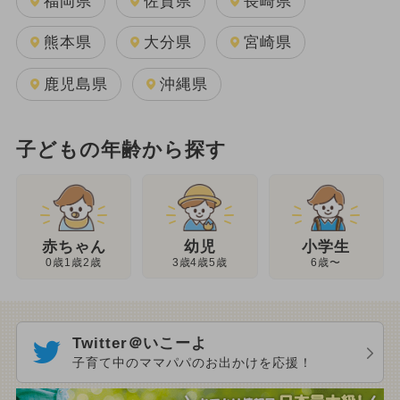
福岡県
佐賀県
長崎県
熊本県
大分県
宮崎県
鹿児島県
沖縄県
子どもの年齢から探す
幼児
赤ちゃん
小学生
3歳4歳5歳
0歳1歳2歳
6歳〜
Twitter＠いこーよ
子育て中のママパパのお出かけを応援！