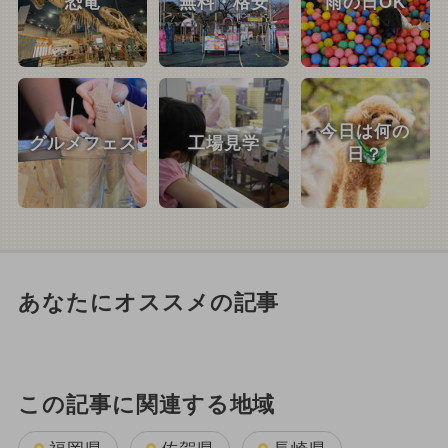
恐竜
無料・格安
雨の日OK
今日は何の
グルメフェス
工場見学
日？
あなたにオススメの記事
この記事に関連する地域