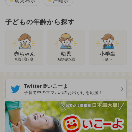
鹿児島県
沖縄県
子どもの年齢から探す
幼児
赤ちゃん
小学生
3歳4歳5歳
0歳1歳2歳
6歳〜
Twitter＠いこーよ
子育て中のママパパのお出かけを応援！