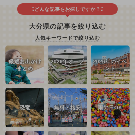
どんな記事をお探しですか？
大分県の記事を絞り込む
人気キーワードで絞り込む
厳選お出かけ
2026年オープ
2026年のイベ
まとめ
ン
ント
恐竜
無料・格安
雨の日OK