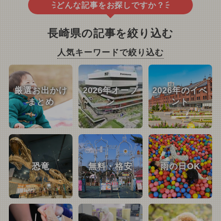
どんな記事をお探しですか？
長崎県の記事を絞り込む
人気キーワードで絞り込む
厳選お出かけ
2026年オープ
2026年のイベ
まとめ
ン
ント
恐竜
無料・格安
雨の日OK