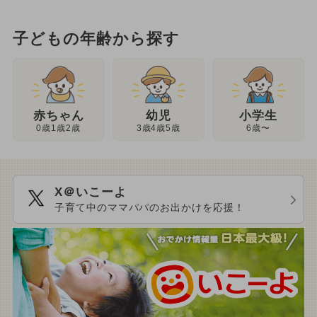
子どもの年齢から探す
幼児
赤ちゃん
小学生
3歳4歳5歳
0歳1歳2歳
6歳〜
X＠いこーよ
子育て中のママパパのお出かけを応援！