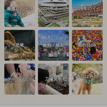
厳選お出かけ
2026年オープ
2026年のイベ
まとめ
ン
ント
恐竜
無料・格安
雨の日OK
今日は何の
グルメフェス
工場見学
日？