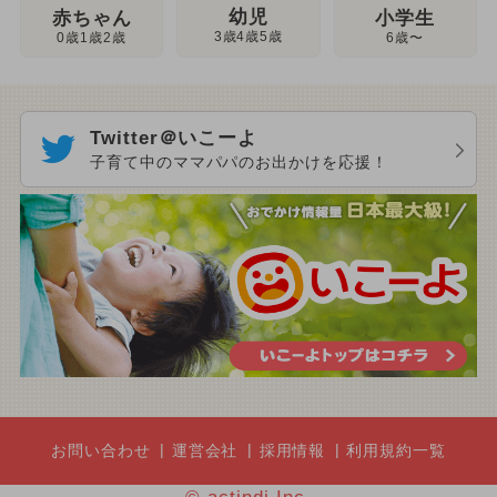
幼児
赤ちゃん
小学生
3歳4歳5歳
0歳1歳2歳
6歳〜
Twitter＠いこーよ
子育て中のママパパのお出かけを応援！
お問い合わせ
運営会社
採用情報
利用規約一覧