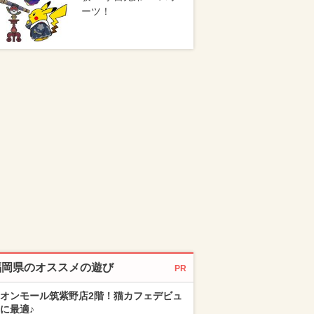
ーツ！
福岡県のオススメの遊び
PR
オンモール筑紫野店2階！猫カフェデビュ
に最適♪