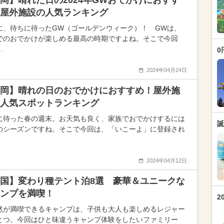
岡】晴れた日の2024年GWおでかけにおすす
屋外施設の人気ランキング
に、待ちに待ったGW（ゴールデンウィーク）！ GWは、
でのおでかけが楽しめる最高の時期ですよね。そこで今回
…
0
2024年04月24日
岡】晴れの日のおでかけにおすすめ！屋外施
人気スポットランキング
に待った春の週末。お天気も良く、家族でおでかけするには
誕
のシーズンですね。そこで今回は、「いこーよ」に登録され
2024年04月12日
国】変わり種テント泊8選 豪華＆ユニークな
ャンプを満喫！
2
然が満喫できるキャンプは、子供も大人も楽しめるレジャー
とつ。今回はひと味違うキャンプ体験をしたいファミリー