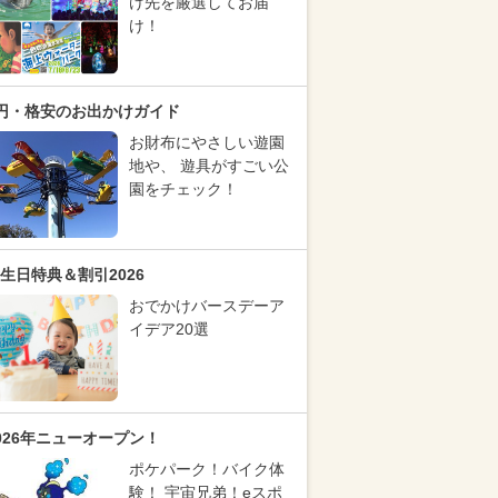
け先を厳選してお届
け！
円・格安のお出かけガイド
お財布にやさしい遊園
地や、 遊具がすごい公
園をチェック！
生日特典＆割引2026
おでかけバースデーア
イデア20選
026年ニューオープン！
ポケパーク！バイク体
験！ 宇宙兄弟！eスポ