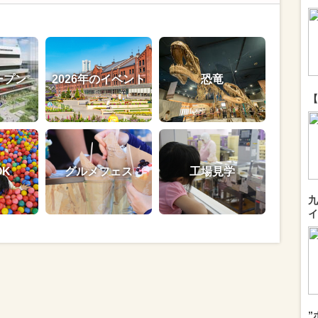
ープン
2026年のイベント
恐竜
【
OK
グルメフェス
工場見学
九
イ
”