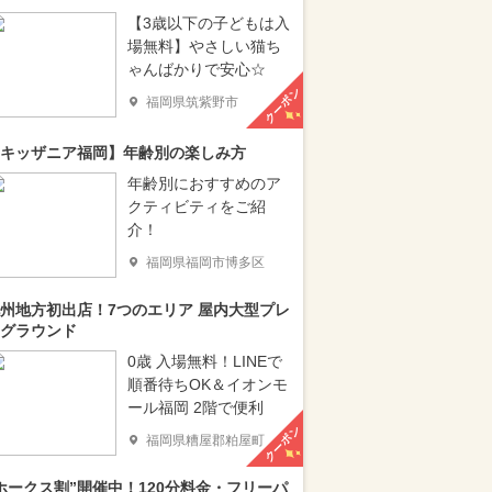
【3歳以下の子どもは入
場無料】やさしい猫ち
ゃんばかりで安心☆
クーポン
福岡県筑紫野市
キッザニア福岡】年齢別の楽しみ方
年齢別におすすめのア
クティビティをご紹
介！
福岡県福岡市博多区
州地方初出店！7つのエリア 屋内大型プレ
グラウンド
0歳 入場無料！LINEで
順番待ちOK＆イオンモ
ール福岡 2階で便利
クーポン
福岡県糟屋郡粕屋町
ホークス割”開催中！120分料金・フリーパ