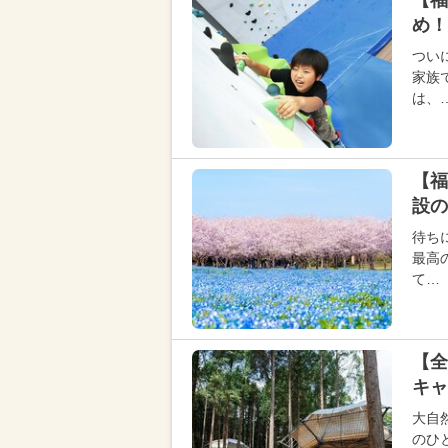
【福
め！
つい
家族
は、
【福
設の
待ち
最高
て…
【全
キ
大自
のひ