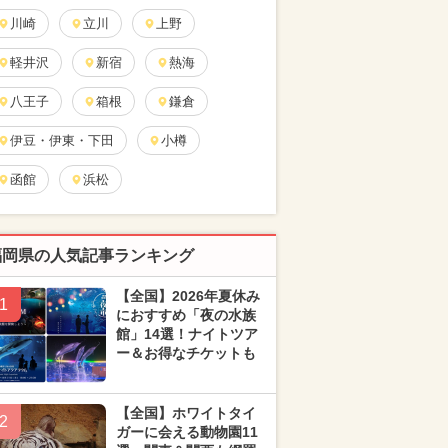
川崎
立川
上野
軽井沢
新宿
熱海
八王子
箱根
鎌倉
伊豆・伊東・下田
小樽
函館
浜松
福岡県の人気記事ランキング
【全国】2026年夏休み
1
におすすめ「夜の水族
館」14選！ナイトツア
ー＆お得なチケットも
【全国】ホワイトタイ
2
ガーに会える動物園11