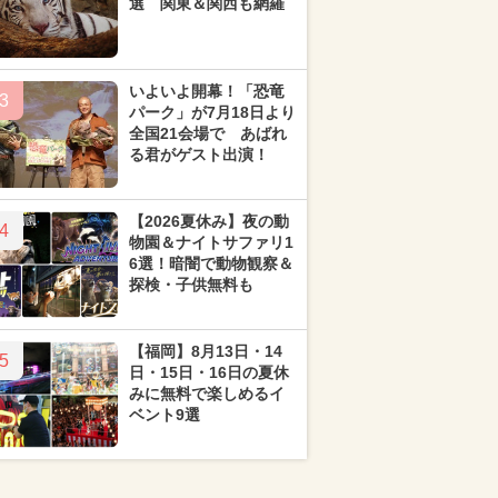
選 関東＆関西も網羅
いよいよ開幕！「恐竜
3
パーク」が7月18日より
全国21会場で あばれ
る君がゲスト出演！
【2026夏休み】夜の動
4
物園＆ナイトサファリ1
6選！暗闇で動物観察＆
探検・子供無料も
【福岡】8月13日・14
5
日・15日・16日の夏休
みに無料で楽しめるイ
ベント9選