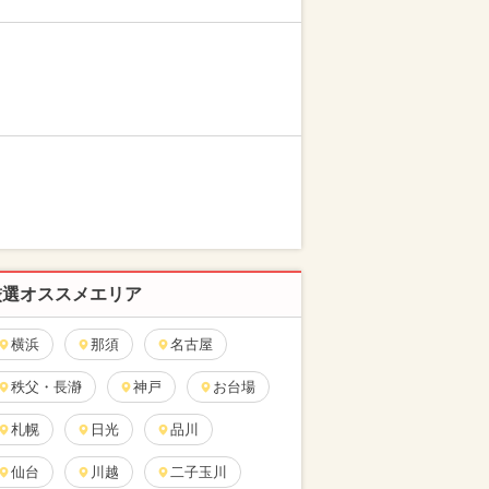
厳選オススメエリア
横浜
那須
名古屋
秩父・長瀞
神戸
お台場
札幌
日光
品川
仙台
川越
二子玉川