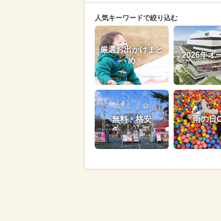
人気キーワードで絞り込む
厳選お出かけまと
2026年オ
め
無料・格安
雨の日