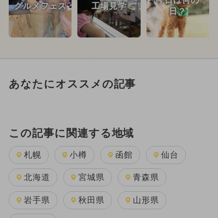
今日は何の
グルメフェス
工場見学
日？
あなたにオススメの記事
この記事に関連する地域
札幌
小樽
函館
仙台
北海道
宮城県
青森県
岩手県
秋田県
山形県