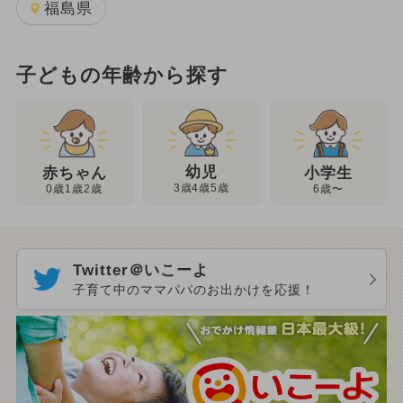
福島県
子どもの年齢から探す
幼児
赤ちゃん
小学生
3歳4歳5歳
0歳1歳2歳
6歳〜
Twitter＠いこーよ
子育て中のママパパのお出かけを応援！