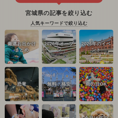
宮城県の記事を絞り込む
人気キーワードで絞り込む
厳選お出かけ
2026年オープ
2026年のイベ
まとめ
ン
ント
恐竜
無料・格安
雨の日OK