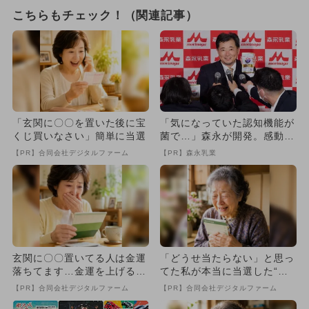
こちらもチェック！（関連記事）
「玄関に〇〇を置いた後に宝
「気になっていた認知機能が
くじ買いなさい」簡単に当選
菌で…」森永が開発。感動の
70代続出
【PR】合同会社デジタルファーム
【PR】森永乳業
玄関に〇〇置いてる人は金運
「どうせ当たらない」と思っ
落ちてます…金運を上げる方
てた私が本当に当選した“買
法とは
い方”がこれ
【PR】合同会社デジタルファーム
【PR】合同会社デジタルファーム