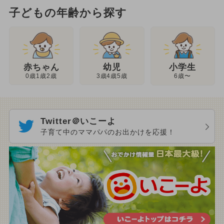
子どもの年齢から探す
幼児
赤ちゃん
小学生
3歳4歳5歳
0歳1歳2歳
6歳〜
Twitter＠いこーよ
子育て中のママパパのお出かけを応援！