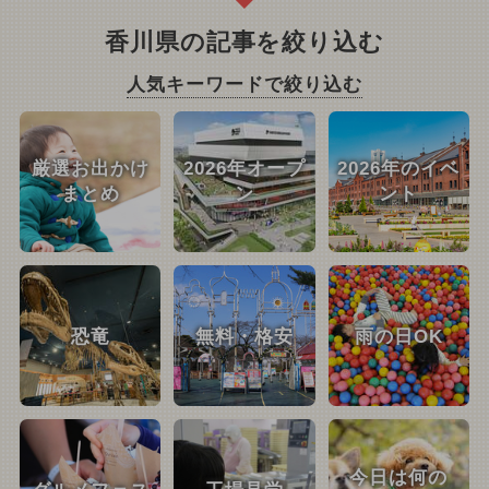
香川県の記事を絞り込む
人気キーワードで絞り込む
厳選お出かけ
2026年オープ
2026年のイベ
まとめ
ン
ント
恐竜
無料・格安
雨の日OK
今日は何の