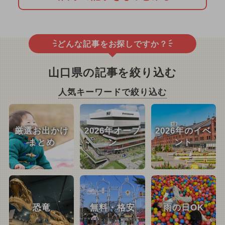
どんな記事をお探しですか？
山口県の記事を絞り込む
人気キーワードで絞り込む
厳選お出かけ
2026年オープ
2026年のイベ
まとめ
ン
ント
恐竜
無料・格安
雨の日OK