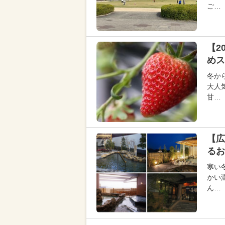
ご…
【2
めス
冬か
大人
甘…
【広
るお
寒い
かい
ん…