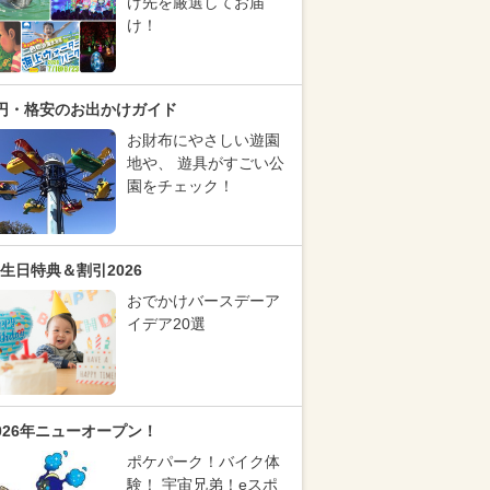
け先を厳選してお届
け！
円・格安のお出かけガイド
お財布にやさしい遊園
地や、 遊具がすごい公
園をチェック！
生日特典＆割引2026
おでかけバースデーア
イデア20選
026年ニューオープン！
ポケパーク！バイク体
験！ 宇宙兄弟！eスポ