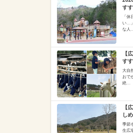
20
す
「休
い…
な人
【広
すす
大自
おで
絶…
【広
しめ
季節
生広