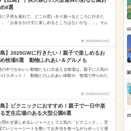
26【広島】子供大喜びの大型遊具のある公園お
すめ8選
日に子供を連れて、どこか思いきり遊べるところに行きた
」。「お金をかけずに楽しめるところはないかな…」。そん
…
0
2025年04月24日
島】2025GWに行きたい！親子で楽しめるお
め牧場5選 動物ふれあい＆グルメも
然の中でかわいい動物たちに出会える牧場は、親子に人気の
誕
かけスポット！ 動物とのふれあい体験や、牧場で作られた
2025年04月23日
島】ピクニックにおすすめ！親子で一日中楽
る芝生広場のある大型公園6選
2
を問わず楽しめるレジャーとして人気の「ピクニック」。芝
場でレジャーシートを敷いてお弁当を食べながらゆっくり過