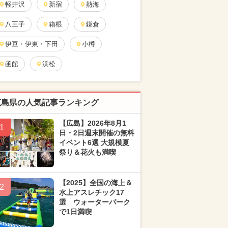
軽井沢
新宿
熱海
八王子
箱根
鎌倉
伊豆・伊東・下田
小樽
函館
浜松
広島県の人気記事ランキング
【広島】2026年8月1
1
日・2日週末開催の無料
イベント6選 大規模夏
祭り＆花火も満喫
【2025】全国の海上＆
2
水上アスレチック17
選 ウォーターパーク
で1日満喫