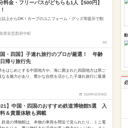
0分料金・フリーパスがどちらも1人【500円】
！
生以上からOK！カープのユニフォーム・グッズ等提示で割
島県安芸郡府中町
動
PR
国・四国】子連れ旅行のプロが厳選！ 年齢
日帰り旅行先
県をはじめとする中国地方や、海に囲まれた四国地方は県ご
異なる魅力があり、豊かな自然を活かした子連れ旅行に最適
2020年02月06日
021】中国・四国のおすすめ鉄道博物館5選 入
料＆貴重体験も満載
・鉄道の博物館は、本物の車両を間近で見られたり、ミニ電