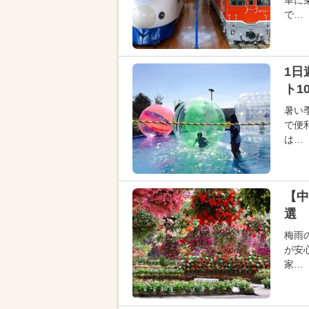
車に
で…
1日
ト1
暑い
で便
は…
【中
選 
梅雨
が安
家…