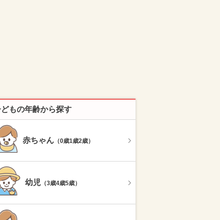
子どもの年齢から探す
赤ちゃん
（0歳1歳2歳）
幼児
（3歳4歳5歳）