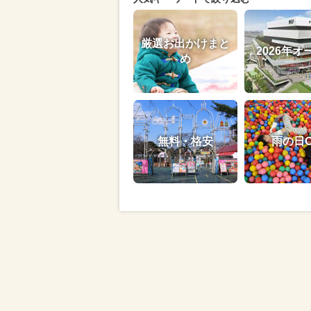
厳選お出かけまと
2026年オ
め
無料・格安
雨の日