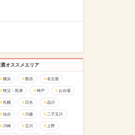
厳選オススメエリア
横浜
那須
名古屋
秩父・長瀞
神戸
お台場
札幌
日光
品川
仙台
川越
二子玉川
川崎
立川
上野