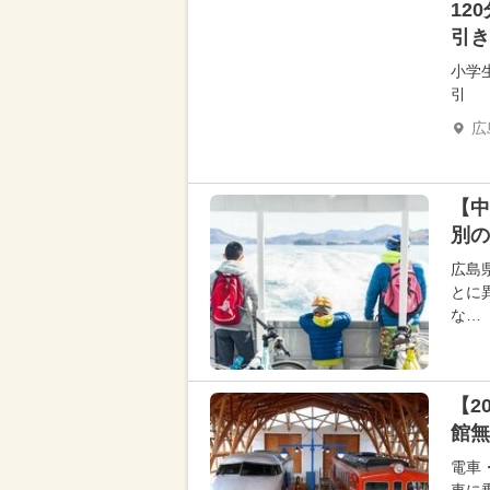
12
引き
小学
引
広
【中
別の
広島
とに
な…
【2
館無
電車