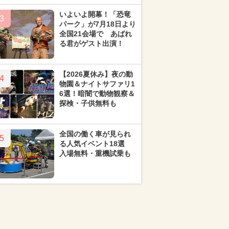
いよいよ開幕！「恐竜
3
パーク」が7月18日より
全国21会場で あばれ
る君がゲスト出演！
【2026夏休み】夜の動
4
物園＆ナイトサファリ1
6選！暗闇で動物観察＆
探検・子供無料も
全国の働く車が見られ
5
る人気イベント18選
入場無料・重機試乗も